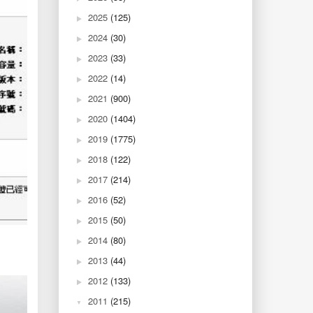
2025
(125)
2024
(30)
2023
(33)
2022
(14)
2021
(900)
2020
(1404)
2019
(1775)
2018
(122)
2017
(214)
2016
(52)
2015
(50)
2014
(80)
2013
(44)
2012
(133)
2011
(215)