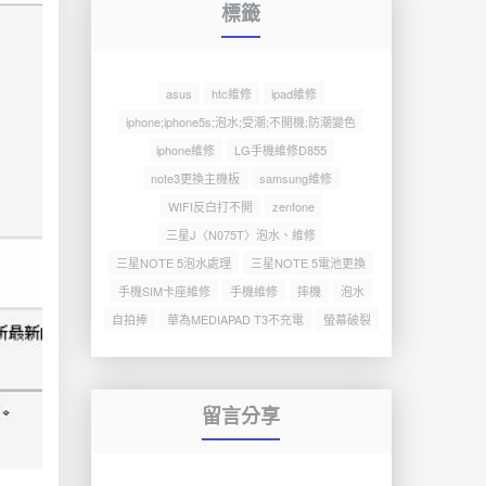
標籤
asus
htc維修
ipad維修
iphone;iphone5s;泡水;受潮;不開機;防潮變色
iphone維修
LG手機維修D855
note3更換主機板
samsung維修
WIFI反白打不開
zenfone
三星J〈N075T〉泡水、維修
三星NOTE 5泡水處理
三星NOTE 5電池更換
手機SIM卡座維修
手機維修
摔機
泡水
自拍捧
華為MEDIAPAD T3不充電
螢幕破裂
留言分享