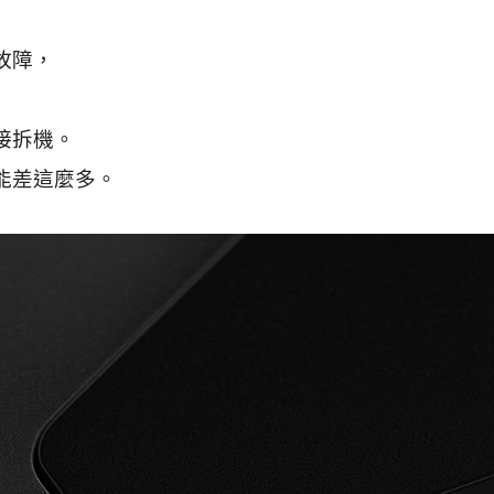
故障，
接拆機。
能差這麼多。