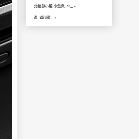
北總部小編 小魚兒
: ^^...
»
彥
: 讚讚讚...
»