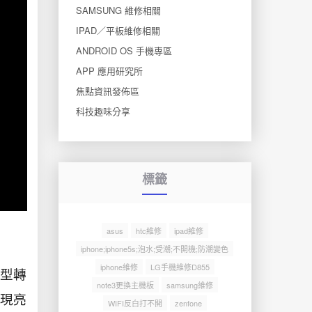
SAMSUNG 維修相關
IPAD／平板維修相關
ANDROID OS 手機專區
APP 應用研究所
焦點資訊發佈區
科技趣味分享
標籤
asus
htc維修
ipad維修
iphone;iphone5s;泡水;受潮;不開機;防潮變色
iphone維修
LG手機維修D855
典型轉
note3更換主機板
samsung維修
現亮
WIFI反白打不開
zenfone