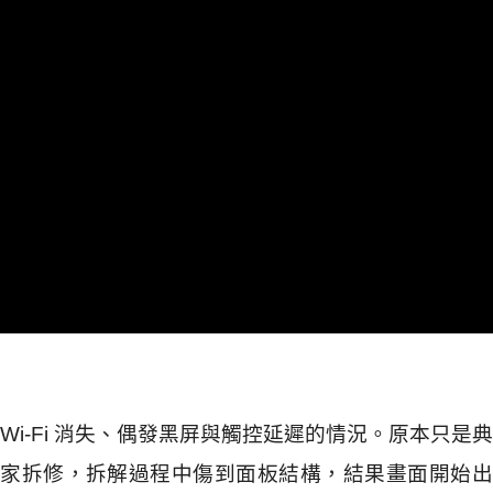
現 Wi-Fi 消失、偶發黑屏與觸控延遲的情況。原本只是
家拆修，拆解過程中傷到面板結構，結果畫面開始出