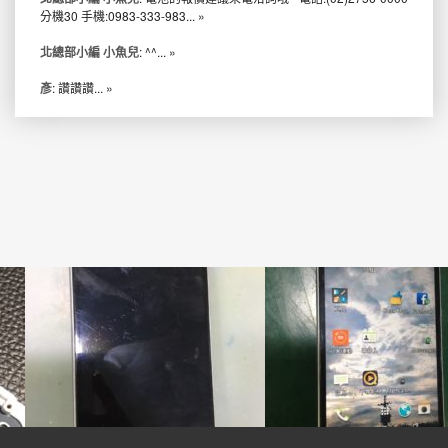
分機30 手機:0983-333-983...
»
北總部小編 小魚兒
: ^^...
»
彥
: 讚讚讚...
»