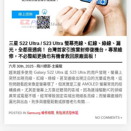
三星 S22 Ultra / S23 Ultra 螢幕亮線、紅線、綠線、漏
光，全都是通病！ 台灣首家引進雷射修復機台，專業維
修，不必整組更換也有機會救回原廠面板！
六月 30th, 2025 - 飛川總部-主編龍
越來越多使用 Galaxy S22 Ultra 或 S23 Ultra 的用戶發現，螢幕上
突然出現亮線、紅線、綠線，甚至邊緣出現泛白的光暈或色塊，這
些問題看起來像是螢幕壞了，但其實是三星 AMOLED 螢幕常見的結
構通病。尤其是螢幕上方靠近聽筒的區域，因為連接驅動IC的排線
異常或電壓不穩，經常導致固定區域出現細長亮線；而螢幕邊緣的
漏光與出血，則多與層壓鬆動或膠層老化有關….
POSTED IN
Samsung 維修相關
,
焦點資訊發佈區
NO COMMENTS »