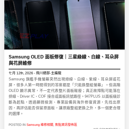
Samsung OLED 面板修復｜三星綠線、白線、耳朵屏
與花屏維修
七月 12th, 2026 - 飛川總部-主編龍
Samsung 旗艦手機螢幕突然出現綠線、白線、紫線、耳朵屏或花
屏，很多人第一時間得到的答案都是「只能換整組螢幕」。但高階
OLED 顯示異常，不一定代表整片面板報廢；真正故障點可能落在
排線、Driver IC、COF 接合或面板訊號路徑。947PLUS 以面板級診
斷為起點，透過顯微檢測、專業設備與海外修復資源，先找出原
因，再評估能否保留原面板，讓原廠整組更換之外，多一個更合理
的選擇。
POSTED IN
Samsung 維修相關
,
焦點資訊發佈區