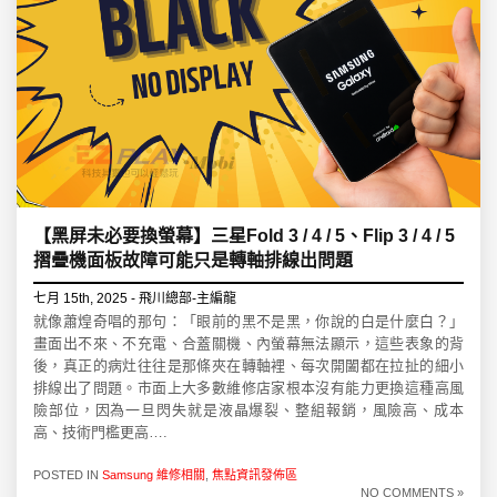
【黑屏未必要換螢幕】三星Fold 3 / 4 / 5、Flip 3 / 4 / 5
摺疊機面板故障可能只是轉軸排線出問題
七月 15th, 2025 - 飛川總部-主編龍
就像蕭煌奇唱的那句：「眼前的黑不是黑，你說的白是什麼白？」
畫面出不來、不充電、合蓋關機、內螢幕無法顯示，這些表象的背
後，真正的病灶往往是那條夾在轉軸裡、每次開闔都在拉扯的細小
排線出了問題。市面上大多數維修店家根本沒有能力更換這種高風
險部位，因為一旦閃失就是液晶爆裂、整組報銷，風險高、成本
高、技術門檻更高….
POSTED IN
Samsung 維修相關
,
焦點資訊發佈區
NO COMMENTS »