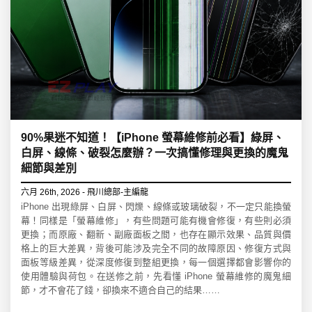
90%果迷不知道！【iPhone 螢幕維修前必看】綠屏、
白屏、線條、破裂怎麼辦？一次搞懂修理與更換的魔鬼
細節與差別
六月 26th, 2026 - 飛川總部-主編龍
iPhone 出現綠屏、白屏、閃爍、線條或玻璃破裂，不一定只能換螢
幕！同樣是「螢幕維修」，有些問題可能有機會修復，有些則必須
更換；而原廠、翻新、副廠面板之間，也存在顯示效果、品質與價
格上的巨大差異，背後可能涉及完全不同的故障原因、修復方式與
面板等級差異，從深度修復到整組更換，每一個選擇都會影響你的
使用體驗與荷包。在送修之前，先看懂 iPhone 螢幕維修的魔鬼細
節，才不會花了錢，卻換來不適合自己的結果……