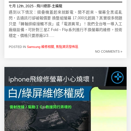
七月 12th, 2025 - 飛川總部-主編龍
遇到以下情況：摺疊機蓋起來就斷電、開不起來、螢幕全黑或亂
閃，去通訊行卻被報價要 換整組螢幕 17,000元起跳？其實很多問題
只是「轉軸排線接觸不良」或「電源異常」！我們全台唯一導入工
廠級設備，可針對三星Z Fold、Flip系列進行不換螢幕的維修，技術
穩定、價格只要原廠1/3…..
POSTED IN
Samsung 維修相關
,
焦點資訊發佈區
NO COMMENTS »