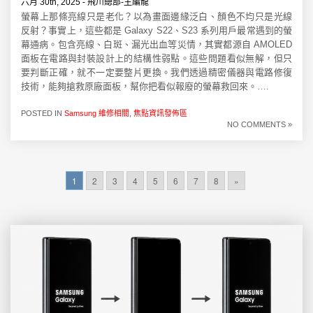
六月 30th, 2025 - 飛川總部-主編龍
螢幕上那條亮線只是老化？以為畫面邊緣泛白、顏色不均只是光線
反射？事實上，這些都是 Galaxy S22、S23 系列用戶最常遇到的螢
幕通病。包含亮線、白斑、漏光出血等災情，其實都源自 AMOLED
面板在電路與封裝設計上的結構性弱點。這些問題看似無解，但只
要判斷正確，就不一定要整片更換。我們透過精密儀器與電路修復
技術，能夠搶救原廠面板，幫你把看似報廢的螢幕救回來。….
POSTED IN
Samsung 維修相關
,
焦點資訊發佈區
NO COMMENTS »
1
2
3
4
5
6
7
8
»