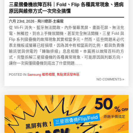
三星摺疊機故障百科｜Fold、Flip 各種異常現象、通病
原因與維修方式一次完全搞懂
六月 23rd, 2026 - 飛川總部-主編龍
從 Wi-Fi 消失、藍牙無法開啟、內外螢幕黑屏、畫面花屏、無法充
電、無觸控，到合上手機就關機、甚至完全無法開機，三星 Fold 與
Flip 系列摺疊機的故障現象其實相當多元。然而，這些問題未必代
表主機板或螢幕已經損壞，因為其中有相當高的比例，都與負責傳
輸訊號與供電的「轉軸排線」息息相關。本篇將以故障百科的方
式，完整拆解三星摺疊機的各種異常現象、可能原因與判斷方向，
讓你一次搞懂摺疊機到底出了什麼問題……
POSTED IN
Samsung 維修相關
,
焦點資訊發佈區
NO COMMENTS »