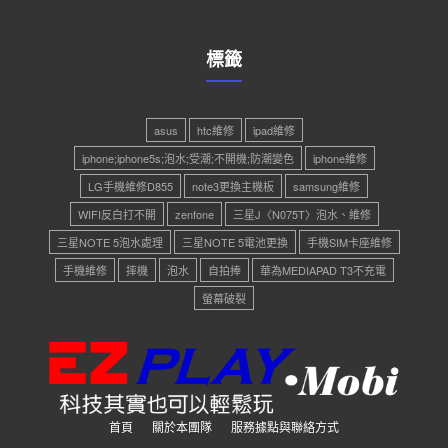
標籤
asus
htc維修
ipad維修
iphone;iphone5s;泡水;受潮;不開機;防潮變色
iphone維修
LG手機維修D855
note3更換主機板
samsung維修
WIFI反白打不開
zenfone
三星J〈N075T〉泡水、維修
三星NOTE 5泡水處理
三星NOTE 5電池更換
手機SIM卡座維修
手機維修
摔機
泡水
自拍捧
華為MEDIAPAD T3不充電
螢幕破裂
首頁
關於本團隊
服務據點與聯絡方式