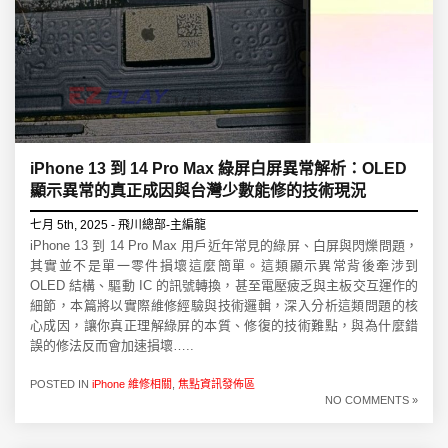
iPhone 13 到 14 Pro Max 綠屏白屏異常解析：OLED
顯示異常的真正成因與台灣少數能修的技術現況
七月 5th, 2025 - 飛川總部-主編龍
iPhone 13 到 14 Pro Max 用戶近年常見的綠屏、白屏與閃爍問題，
其實並不是單一零件損壞這麼簡單。這類顯示異常背後牽涉到
OLED 結構、驅動 IC 的訊號轉換，甚至電壓疲乏與主板交互運作的
細節，本篇將以實際維修經驗與技術邏輯，深入分析這類問題的核
心成因，讓你真正理解綠屏的本質、修復的技術難點，與為什麼錯
誤的修法反而會加速損壞…..
POSTED IN
iPhone 維修相關
,
焦點資訊發佈區
NO COMMENTS »