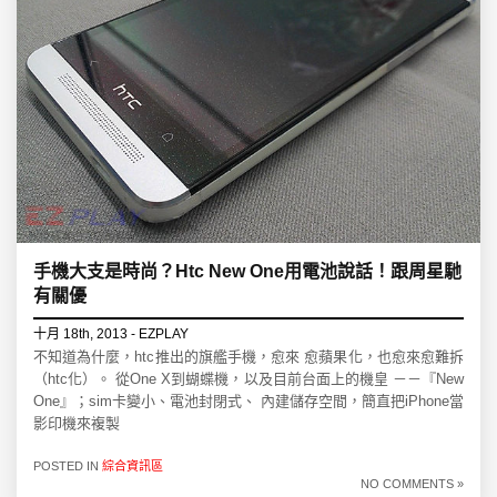
手機大支是時尚？Htc New One用電池說話！跟周星馳
有關優
十月 18th, 2013 - EZPLAY
不知道為什麼，htc推出的旗艦手機，愈來 愈蘋果化，也愈來愈難拆
（htc化）。 從One X到蝴蝶機，以及目前台面上的機皇 －－『New
One』；sim卡變小、電池封閉式、 內建儲存空間，簡直把iPhone當
影印機來複製
POSTED IN
綜合資訊區
NO COMMENTS »