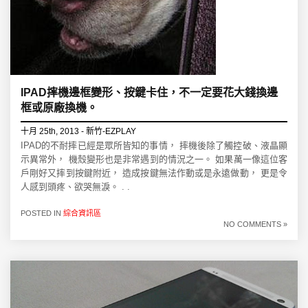
IPAD摔機邊框變形、按鍵卡住，不一定要花大錢換邊
框或原廠換機。
十月 25th, 2013 - 新竹-EZPLAY
IPAD的不耐摔已經是眾所皆知的事情， 摔機後除了觸控破、液晶顯
示異常外， 機殼變形也是非常遇到的情況之一。 如果萬一像這位客
戶剛好又摔到按鍵附近， 造成按鍵無法作動或是永遠做動， 更是令
人感到頭疼、欲哭無淚。 . .
POSTED IN
綜合資訊區
NO COMMENTS »