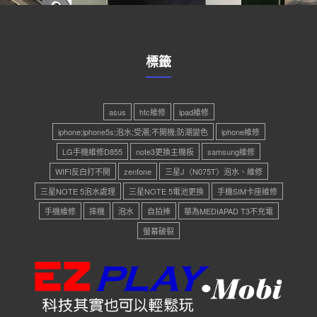
標籤
asus
htc維修
ipad維修
iphone;iphone5s;泡水;受潮;不開機;防潮變色
iphone維修
LG手機維修D855
note3更換主機板
samsung維修
WIFI反白打不開
zenfone
三星J〈N075T〉泡水、維修
三星NOTE 5泡水處理
三星NOTE 5電池更換
手機SIM卡座維修
手機維修
摔機
泡水
自拍捧
華為MEDIAPAD T3不充電
螢幕破裂