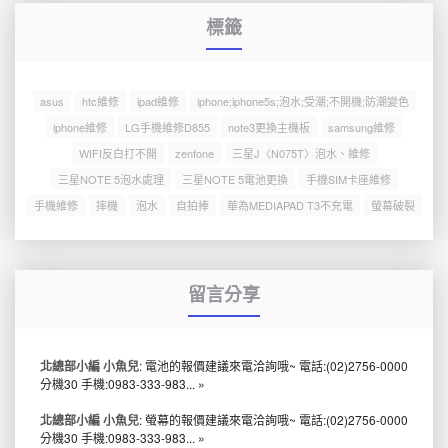
標籤
asus
htc維修
ipad維修
iphone;iphone5s;泡水;受潮;不開機;防潮變色
iphone維修
LG手機維修D855
note3更換主機板
samsung維修
WIFI反白打不開
zenfone
三星J〈N075T〉泡水、維修
三星NOTE 5泡水處理
三星NOTE 5電池更換
手機SIM卡座維修
手機維修
摔機
泡水
自拍捧
華為MEDIAPAD T3不充電
螢幕破裂
留言分享
北總部小編 小魚兒
: 電池的報價建議來電洽詢哦~ 電話:(02)2756-0000
分機30 手機:0983-333-983...
»
北總部小編 小魚兒
: 螢幕的報價建議來電洽詢哦~ 電話:(02)2756-0000
分機30 手機:0983-333-983...
»