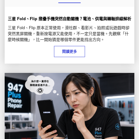
三星 Fold、Flip 摺疊手機突然自動關機？電池、供電與轉軸排線解析
三星 Fold、Flip 原本正常使用，滑社群、看影片、拍照或玩遊戲時卻
突然黑屏關機，重新按電源又能使用，不一定只是當機。先觀察「什
麼時候關機」，比一開始猜是哪個零件更能找出方向。
閱讀更多