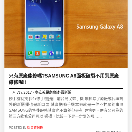
只有原廠能修嗎?SAMSUNG A8面板破裂不用到原廠
維修喔!!
一月 7th, 2017 - 高雄美麗島總站-雷斯編
修手機就找 [947修手機]是目前台灣民眾手機 壞掉除了原廠或代理商
外的新選擇也是新口號 其實送修手機本來就是一件不甘願的事!!!
SAMSUNG的售後服務其實也不算差但是有 更快更、便宜又可靠的
第三方維修公司可以 選擇，比較一下是一定要的啦……
POSTED IN
綜合資訊區