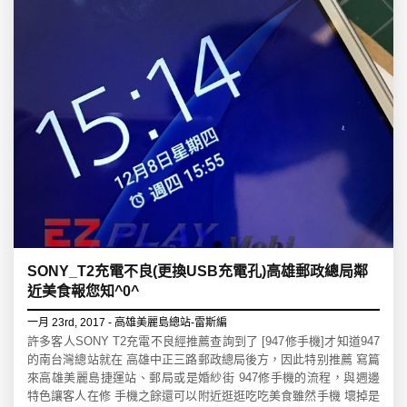
SONY_T2充電不良(更換USB充電孔)高雄郵政總局鄰
近美食報您知^0^
一月 23rd, 2017 - 高雄美麗島總站-雷斯編
許多客人SONY T2充電不良經推薦查詢到了 [947修手機]才知道947
的南台灣總站就在 高雄中正三路郵政總局後方，因此特别推薦 寫篇
來高雄美麗島捷運站、郵局或是婚紗街 947修手機的流程，與週邊
特色讓客人在修 手機之餘還可以附近逛逛吃吃美食雖然手機 壞掉是