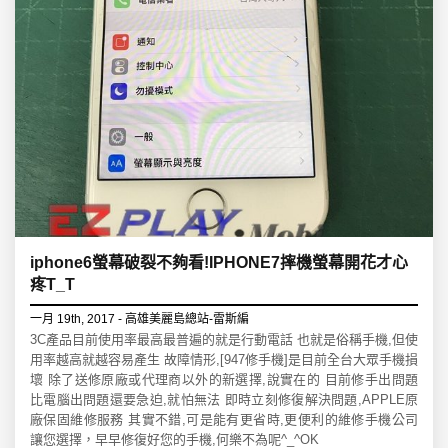
iphone6螢幕破裂不夠看!IPHONE7摔機螢幕開花才心
疼T_T
一月 19th, 2017 - 高雄美麗島總站-雷斯編
3C產品目前使用率最高最普遍的就是行動電話 也就是俗稱手機,但使
用率越高就越容易產生 故障情形,[947修手機]是目前全台大眾手機損
壞 除了送修原廠或代理商以外的新選擇,說實在的 目前修手出問題
比電腦出問題還要急迫,就怕無法 即時立刻修復解決問題,APPLE原
廠保固維修服務 其實不錯,可是能有更省時,更便利的維修手機公司
讓您選擇，早早修復好您的手機,何樂不為呢^_^OK