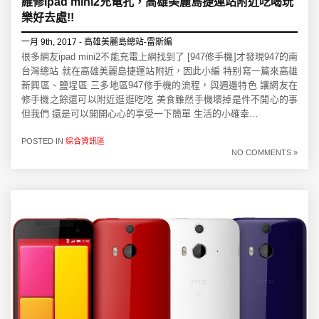
維修ipad mini2充電孔，高雄美麗島捷運站附近吃喝玩
樂好去處!!
一月 9th, 2017 - 高雄美麗島總站-雷斯編
很多網友ipad mini2不能充電上網找到了 [947修手機]才發現947的南
台灣總站 就在高雄美麗島捷運站附近，因此小編 特别寫一篇來高雄
新興區、鹽埕區 三多地區947修手機的流程，與週邊特色 讓網友在
修手機之餘還可以附近逛逛吃吃 美食雖然手機壞掉是件不開心的事
但我們 還是可以開開心心的享受一下簡單 生活的小確幸…
POSTED IN
綜合資訊區
NO COMMENTS »