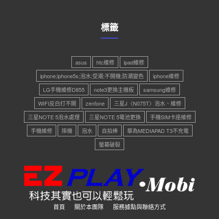
標籤
asus
htc維修
ipad維修
iphone;iphone5s;泡水;受潮;不開機;防潮變色
iphone維修
LG手機維修D855
note3更換主機板
samsung維修
WIFI反白打不開
zenfone
三星J〈N075T〉泡水、維修
三星NOTE 5泡水處理
三星NOTE 5電池更換
手機SIM卡座維修
手機維修
摔機
泡水
自拍捧
華為MEDIAPAD T3不充電
螢幕破裂
首頁
關於本團隊
服務據點與聯絡方式