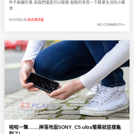
件不美麗的事,但我們還是可以輕輕 鬆鬆的享受一下簡單生活的小確
幸…
POSTED IN
綜合資訊區
NO COMMENTS »
啪啦一聲…….摔落地面SONY_C5 ultra螢幕就這樣龜
裂了!