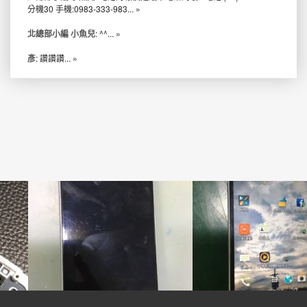
分機30 手機:0983-333-983...
»
北總部小編 小魚兒
: ^^...
»
彥
: 讚讚讚...
»