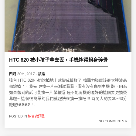
HTC 820 被小孩子拿去丟，手機摔得粉身碎骨
四月 30th, 2017 - 該編
這台 HTC 820小姐說掉地上就變成這樣了 撞擊力道應該很大連液晶
都壞掉了，我先 更換一片來測試看看，看有沒有傷到主機 版，因為
如果傷到的話可能換一片螢幕還 是不能開機的喔好的這個要更換螢
幕啦~ 這個很簡單的我們就趕快來換一換吧!!! 時間大約要30~40分
鐘喔GOGO!!! .
POSTED IN
綜合資訊區
NO COMMENTS »