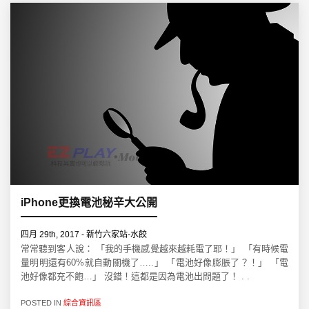
iPhone更換電池秘辛大公開
四月 29th, 2017 - 新竹六家站-水餃
常常聽到客人說： 「我的手機感覺越來越耗電了耶！」 「有時候電
量明明還有60%就自動關機了…..」 「電池好像膨脹了？！」 「電
池好像都充不飽…」 沒錯！這都是因為電池出問題了！ . .
POSTED IN
綜合資訊區