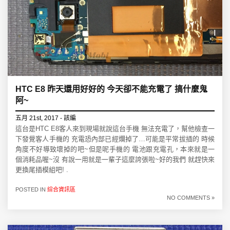
HTC E8 昨天還用好好的 今天卻不能充電了 搞什麼鬼
阿~
五月 21st, 2017 - 該編
這台是HTC E8客人來到現場就說這台手機 無法充電了，幫他檢查一
下發覺客人手機的 充電恐內部已經爛掉了…可能是平常拔插的 時候
角度不好導致壞掉的吧~但是呢手機的 電池跟充電孔，本來就是一
個消耗品喔~沒 有說一用就是一輩子這麼誇張啦~好的我們 就趕快來
更換尾插模組吧! .
POSTED IN
綜合資訊區
NO COMMENTS »