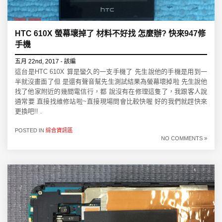
HTC 610X 螢幕壞掉了 材料不好找 怎麼辦? 快來947修
手機
五月 22nd, 2017 - 該編
這台是HTC 610X 算是蠻久的一支手機了 先生說他的手機是用到一
半就沒畫面了但 是還有聲音幫先生測試結果為螢幕壞掉啦 先生說他
找了他家附近的幾間電信行，都 說沒有在修理這隻了，我跟客人說
通常要 直接找維修站啦~直接現場問會比較快喔 好的我們就趕快來
更換吧!! .
POSTED IN
綜合資訊區
NO COMMENTS »