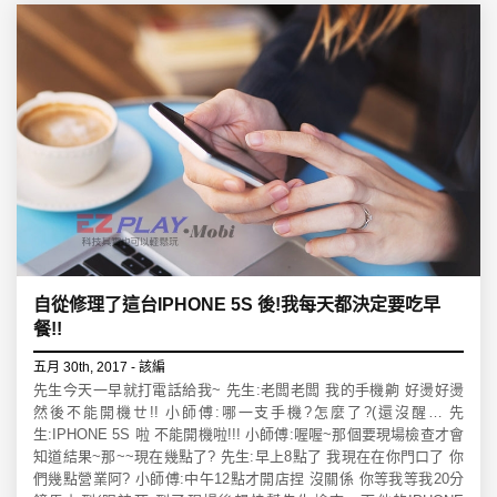
自從修理了這台IPHONE 5S 後!我每天都決定要吃早
餐!!
五月 30th, 2017 - 該編
先生今天一早就打電話給我~ 先生:老闆老闆 我的手機齁 好燙好燙
然後不能開機ㄝ!! 小師傅:哪一支手機?怎麼了?(還沒醒… 先
生:IPHONE 5S 啦 不能開機啦!!! 小師傅:喔喔~那個要現場檢查才會
知道結果~那~~現在幾點了? 先生:早上8點了 我現在在你門口了 你
們幾點營業阿? 小師傅:中午12點才開店捏 沒關係 你等我等我20分