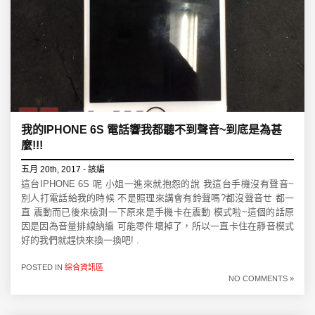
我的IPHONE 6S 電話響我都聽不到聲音~到底是為甚
麼!!!
五月 20th, 2017 - 該編
這台IPHONE 6S 呢 小姐一進來就抱怨的說 我這台手機沒有聲音~
別人打電話給我的時候 不是照理來講會有鈴聲嗎?都沒聲音ㄝ 都一
直 震動而已後來檢測一下原來是手機卡在震動 模式啦~這個的話原
因是因為音量排線納編 可能零件壞掉了，所以一直卡住在靜音模式
好的我們就趕快來換一換吧! .
POSTED IN
綜合資訊區
NO COMMENTS »