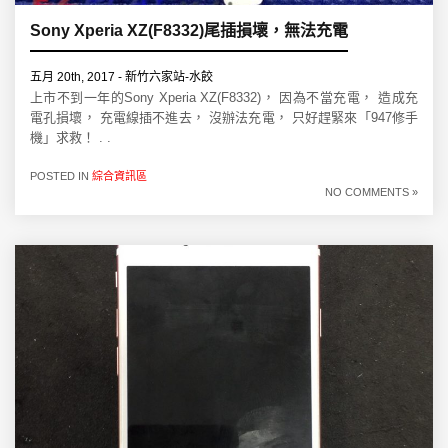
Sony Xperia XZ(F8332)尾插損壞，無法充電
五月 20th, 2017 - 新竹六家站-水餃
上市不到一年的Sony Xperia XZ(F8332)， 因為不當充電， 造成充
電孔損壞， 充電線插不進去， 沒辦法充電， 只好趕緊來「947修手
機」求救！ . .
POSTED IN
綜合資訊區
NO COMMENTS »