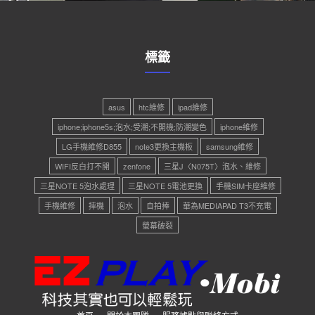
標籤
asus
htc維修
ipad維修
iphone;iphone5s;泡水;受潮;不開機;防潮變色
iphone維修
LG手機維修D855
note3更換主機板
samsung維修
WIFI反白打不開
zenfone
三星J〈N075T〉泡水、維修
三星NOTE 5泡水處理
三星NOTE 5電池更換
手機SIM卡座維修
手機維修
摔機
泡水
自拍捧
華為MEDIAPAD T3不充電
螢幕破裂