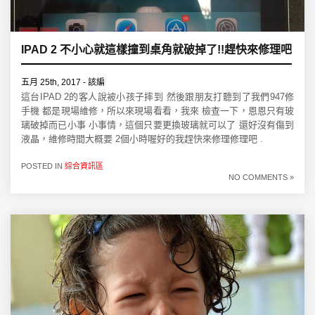
IPAD 2 不小心就這樣撞到桌角就破掉了!!趕快來修理吧
五月 25th, 2017 - 該編
這台IPAD 2的客人說被小孩子摔到 然後跟朋友打聽到了我們947修
手機 都是現場維修，所以來現場看看，我來 檢查一下，恩恩只有玻
璃破掉而已小事 小事情，這個只要更換玻璃就可以了 還好沒有傷到
液晶，維修時間大概要 2個小時喔好的我趕快來修理修理吧 .
POSTED IN
綜合資訊區
NO COMMENTS »