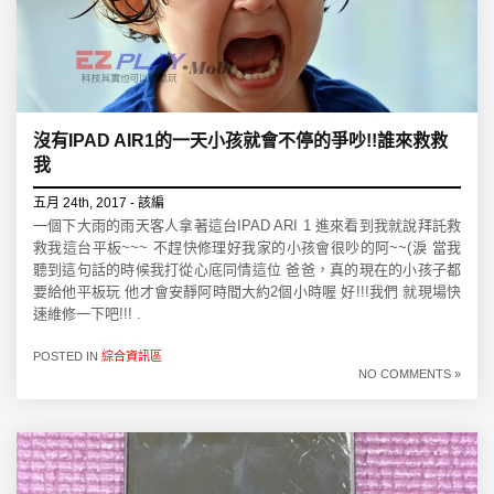
沒有IPAD AIR1的一天小孩就會不停的爭吵!!誰來救救
我
五月 24th, 2017 - 該編
一個下大雨的雨天客人拿著這台IPAD ARI 1 進來看到我就說拜託救
救我這台平板~~~ 不趕快修理好我家的小孩會很吵的阿~~(淚 當我
聽到這句話的時候我打從心底同情這位 爸爸，真的現在的小孩子都
要給他平板玩 他才會安靜阿時間大約2個小時喔 好!!!我們 就現場快
速維修一下吧!!! .
POSTED IN
綜合資訊區
NO COMMENTS »