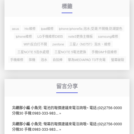
標籤
asus
htc維修
ipad維修
iphone;iphone5s;泡水;受潮;不開機;防潮變色
iphone維修
LG手機維修D855
note3更換主機板
samsung維修
WIFI反白打不開
zenfone
三星J〈N075T〉泡水、維修
三星NOTE 5泡水處理
三星NOTE 5電池更換
手機SIM卡座維修
手機維修
摔機
泡水
自拍捧
華為MEDIAPAD T3不充電
螢幕破裂
留言分享
北總部小編 小魚兒
: 電池的報價建議來電洽詢哦~ 電話:(02)2756-0000
分機30 手機:0983-333-983...
»
北總部小編 小魚兒
: 螢幕的報價建議來電洽詢哦~ 電話:(02)2756-0000
分機30 手機:0983-333-983...
»