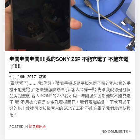
老闆老闆老闆!!!!我的SONY Z5P 不能充電了 不能充電
了!!!!
七月 19th, 2017 - 該編
(電話響了)…… 我:你好，請問手機或是平板怎麼了嗎? 客人:我的手
機不能充電了 怎麼辦怎麼辦!!! 我:客人冷靜一點 先跟我說你是哪個
品牌跟型號 客人:SONY的Z5P我才用一年剛過保固期他就不能充電
了 我:不用擔心這是充電孔壞掉而已，我們現場檢測一下就可以了
好的以上敘述可以知道客人的SONY Z5P 不能充電了我們就趕快換
吧!!
POSTED IN
綜合資訊區
NO COMMENTS »