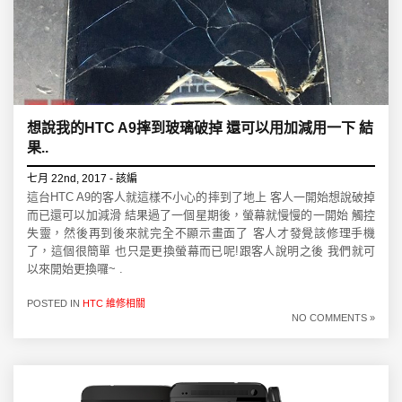
想說我的HTC A9摔到玻璃破掉 還可以用加減用一下 結
果..
七月 22nd, 2017 - 該編
這台HTC A9的客人就這樣不小心的摔到了地上 客人一開始想說破掉
而已還可以加減滑 結果過了一個星期後，螢幕就慢慢的一開始 觸控
失靈，然後再到後來就完全不顯示畫面了 客人才發覺該修理手機
了，這個很簡單 也只是更換螢幕而已呢!跟客人說明之後 我們就可
以來開始更換囉~ .
POSTED IN
HTC 維修相關
NO COMMENTS »