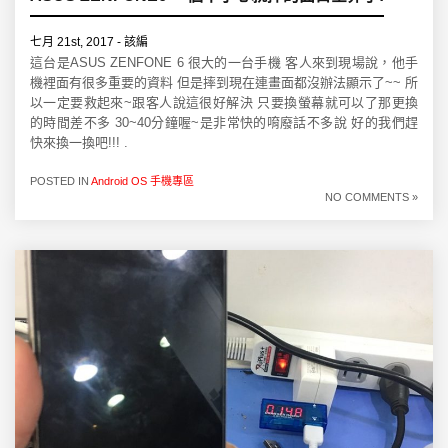
七月 21st, 2017 - 該編
這台是ASUS ZENFONE 6 很大的一台手機 客人來到現場說，他手
機裡面有很多重要的資料 但是摔到現在連畫面都沒辦法顯示了~~ 所
以一定要救起來~跟客人說這很好解決 只要換螢幕就可以了那更換
的時間差不多 30~40分鐘喔~是非常快的唷廢話不多說 好的我們趕
快來換一換吧!!! .
POSTED IN
Android OS 手機專區
NO COMMENTS »