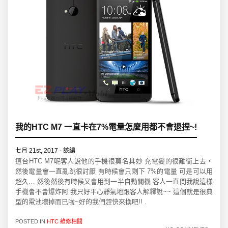
我的HTC M7 一直卡在7%電量怎麼用都不會退捏~!
七月 21st, 2017 - 該編
這台HTC M7呢客人說他的手機很莫名其妙 充電變的很難衝上去，
然後電量會一直亂跳很討厭 有時候會只剩下 7%的電量 可是可以用
超久… 然後然後有時候又會用到一半自動關機 客人一直問我說這樣
手機會不會爆炸阿 我只好平心靜氣地跟客人解釋說~~ 這個就是很典
型的電池壞掉而已啦~好的我們趕快來換吧!! .
POSTED IN
HTC 維修相關