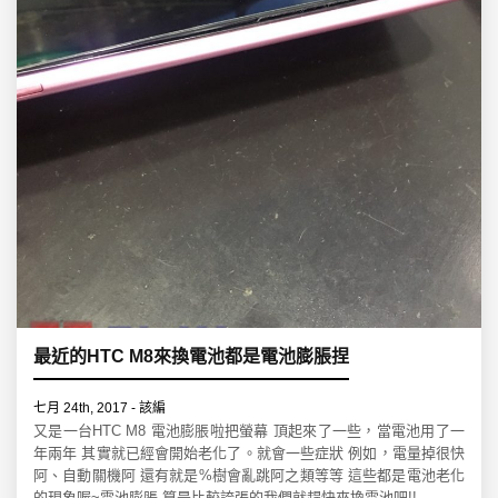
最近的HTC M8來換電池都是電池膨脹捏
七月 24th, 2017 - 該編
又是一台HTC M8 電池膨脹啦把螢幕 頂起來了一些，當電池用了一
年兩年 其實就已經會開始老化了。就會一些症狀 例如，電量掉很快
阿、自動關機阿 還有就是%樹會亂跳阿之類等等 這些都是電池老化
的現象喔~電池膨脹 算是比較誇張的我們就趕快來換電池吧!! .