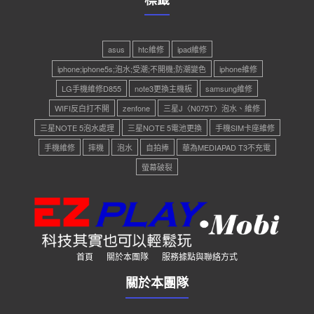
asus
htc維修
ipad維修
iphone;iphone5s;泡水;受潮;不開機;防潮變色
iphone維修
LG手機維修D855
note3更換主機板
samsung維修
WIFI反白打不開
zenfone
三星J〈N075T〉泡水、維修
三星NOTE 5泡水處理
三星NOTE 5電池更換
手機SIM卡座維修
手機維修
摔機
泡水
自拍捧
華為MEDIAPAD T3不充電
螢幕破裂
首頁
關於本團隊
服務據點與聯絡方式
關於本團隊