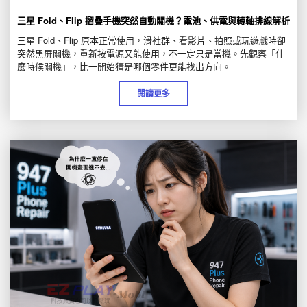
三星 Fold、Flip 摺疊手機突然自動關機？電池、供電與轉軸排線解析
三星 Fold、Flip 原本正常使用，滑社群、看影片、拍照或玩遊戲時卻
突然黑屏關機，重新按電源又能使用，不一定只是當機。先觀察「什
麼時候關機」，比一開始猜是哪個零件更能找出方向。
閱讀更多