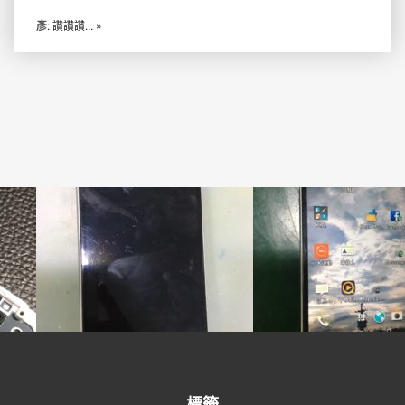
彥
: 讚讚讚...
»
標籤