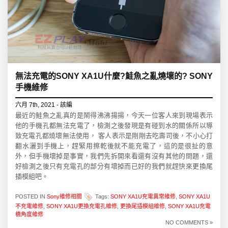
無法充電的SONY XA1U什麼?鮭魚之亂燒壞的? SONY
手機維修
六月 7th, 2021 - 該編
最近的鮭魚之亂真的是鬧得沸沸揚揚，今天一位客人來到現場表示
他的手機孔都無法充電了，檢測之後發現是有碰到水的關係所以導
致充電孔都燒壞無法使用， 客人表示是剛剛去吃壽司後，不小心打
翻水灑到手機上，趕緊用擦乾後就不能充電了，這的是很扯的意
外，但手機壞掉是事實，我們先拆開來看還有沒有其他的問題，還
好檢測之後只有充電孔的部分有壞掉而已好的我們就趕快來更換尾
插模組吧。
POSTED IN
Sony維修相關
Tags:
SONY XA1U充電異常維修
,
SONY XA1U
不充電維修
,
SONY XA1U更換充電孔維修
,
更換尾插模組維修
,
SONY XA1U充電
橋角度維修
NO COMMENTS »