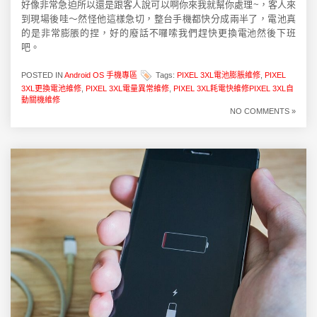
好像非常急迫所以還是跟客人說可以啊你來我就幫你處理~，客人來
到現場後哇～然怪他這樣急切，整台手機都快分成兩半了，電池真
的是非常膨脹的捏，好的廢話不囉嗦我們趕快更換電池然後下班
吧。
POSTED IN
Android OS 手機專區
Tags:
PIXEL 3XL電池膨脹維修
,
PIXEL
3XL更換電池維修
,
PIXEL 3XL電量異常維修
,
PIXEL 3XL耗電快維修PIXEL 3XL自
動關機維修
NO COMMENTS »