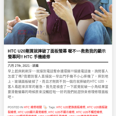
HTC U20剛買就摔破了面板螢幕 喔不~~救救我的顯示
螢幕阿!! HTC 手機維修
六月 27th, 2021 - 該編
早上起床刷刷牙~~就接到電話奪命連環摳!!!接通電話後，詢問客人
怎麼了嗎?竟聽到客人直接說一早出門手機不小心摔機了，摔到地
上，玻璃面板破掉了，而且才剛買不到一個月就摔破的HTC U20 ，
客人看起來非常的著急，我先是檢查了一下感覺就破一小角結果當
要滑動螢幕的時候原來沒觸控啦~~好的我們就趕快來修理修理面板
吧。
POSTED IN
HTC 維修相關
Tags:
HTC U20更換面板維修
,
HTC U20面板破
裂維修
,
HTC U20顯示異常維修
,
HTC U20不顯示維修
,
HTC U20不觸控維修
,