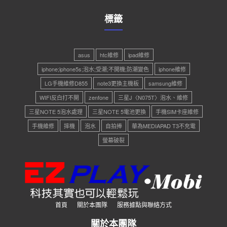
標籤
asus
htc維修
ipad維修
iphone;iphone5s;泡水;受潮;不開機;防潮變色
iphone維修
LG手機維修D855
note3更換主機板
samsung維修
WIFI反白打不開
zenfone
三星J〈N075T〉泡水、維修
三星NOTE 5泡水處理
三星NOTE 5電池更換
手機SIM卡座維修
手機維修
摔機
泡水
自拍捧
華為MEDIAPAD T3不充電
螢幕破裂
首頁
關於本團隊
服務據點與聯絡方式
關於本團隊