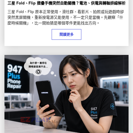
三星 Fold、Flip 摺疊手機突然自動關機？電池、供電與轉軸排線解析
三星 Fold、Flip 原本正常使用，滑社群、看影片、拍照或玩遊戲時卻
突然黑屏關機，重新按電源又能使用，不一定只是當機。先觀察「什
麼時候關機」，比一開始猜是哪個零件更能找出方向。
閱讀更多