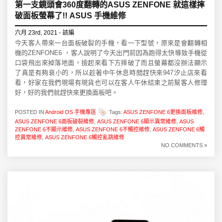
第一支鏡頭會360度翻轉的ASUS ZENFONE 就這樣摔
破面板螢幕了!! ASUS 手機維修
六月 23rd, 2021 - 該編
今天客人帶來一台面板破裂的手機，看一下型號，原來是會翻轉相
機的ZENFONE6 ，客人說明了今天出門前因為跑得太快導致手機從
口袋飛出來掉落地面，撿起來看下方摔破了而且螢幕都沒辦法顯示
了真是有夠衰小的，所以趁著中午休息時間趕快來947汐止店來看
看，好家在我們現場有現貨也可以在客人午休結束之前幫客人修理
好，好的我們就趕快來更換面板吧。
POSTED IN
Android OS 手機專區
Tags:
ASUS ZENFONE 6更換面板維修
,
ASUS ZENFONE 6面板破裂維修
,
ASUS ZENFONE 6顯示異常維修
,
ASUS
ZENFONE 6不顯示維修
,
ASUS ZENFONE 6不觸控維修
,
ASUS ZENFONE 6觸
控異常維修
,
ASUS ZENFONE 6觸控亂跳維修
NO COMMENTS »