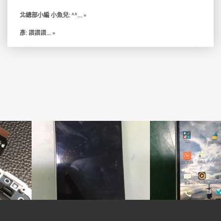
北總部小編 小魚兒
: ^^...
»
彥
: 讚讚讚...
»