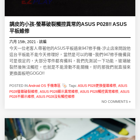
調皮的小孩-螢幕破裂觸控異常的ASUS P028!! ASUS
平板維修
六月 15th, 2021 - 該編
今天一位老客人帶著他的ASUS平板過來947修手機-汐止店來問說他
這台平板能不能今天修理好，當然是可以的囉~我們947修手機備貨
可是很足的，大部分零件都有備料，我們先測試一下功能，玻璃破
裂然後無法觸控，也就是不能滑動不能關機，好的那我們就直接來
更換面板吧GOGO!!
POSTED IN
Android OS 手機專區
Tags:
ASUS P028更換螢幕維修
,
ASUS
P028螢幕破裂維修
,
ASUS P028顯示異常維修
,
ASUS P028觸控異常維修
,
ASUS
P028不顯示維修
,
ASUS P028沒有觸控維修
NO COMMENTS »