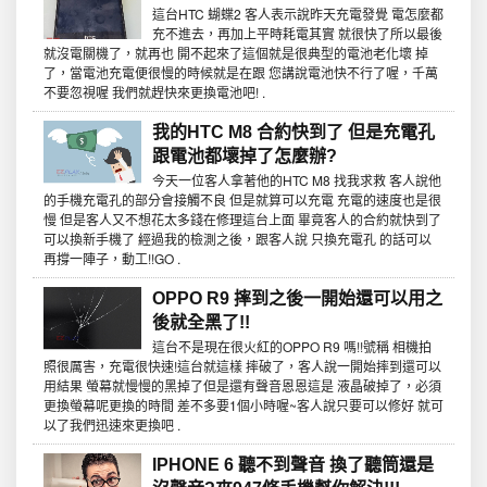
這台HTC 蝴蝶2 客人表示說昨天充電發覺 電怎麼都
充不進去，再加上平時耗電其實 就很快了所以最後
就沒電關機了，就再也 開不起來了這個就是很典型的電池老化壞 掉
了，當電池充電便很慢的時候就是在跟 您講說電池快不行了喔，千萬
不要忽視喔 我們就趕快來更換電池吧! .
我的HTC M8 合約快到了 但是充電孔
跟電池都壞掉了怎麼辦?
今天一位客人拿著他的HTC M8 找我求救 客人說他
的手機充電孔的部分會接觸不良 但是就算可以充電 充電的速度也是很
慢 但是客人又不想花太多錢在修理這台上面 畢竟客人的合約就快到了
可以換新手機了 經過我的檢測之後，跟客人說 只換充電孔 的話可以
再撐一陣子，動工!!GO .
OPPO R9 摔到之後一開始還可以用之
後就全黑了!!
這台不是現在很火紅的OPPO R9 嗎!!號稱 相機拍
照很厲害，充電很快速!這台就這樣 摔破了，客人說一開始摔到還可以
用結果 螢幕就慢慢的黑掉了但是還有聲音恩恩這是 液晶破掉了，必須
更換螢幕呢更換的時間 差不多要1個小時喔~客人說只要可以修好 就可
以了我們迅速來更換吧 .
IPHONE 6 聽不到聲音 換了聽筒還是