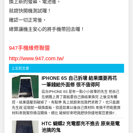
換上新的螢幕、電池後，
就趕快開機測試囉！
確認一切正常後，
總算讓機主安心的將手機帶回去囉！
.
947手機維修聯盟
http://www.947.com.tw/
上五則文章
IPHONE 6S 自己拆壞 結果還要再花
一筆錢給外面修 很不值得阿
這台IPHONE 6S 是有一點小小故事的先生 他自己
在網路上買了面板要自己換結果換完 之後沒有觸
控，結果還壓到破掉了，有點慘 馬上就跑來找我們求救了，也只能跟
先生說 這個就一樣換面板，但是如果以後自己買材料 來換不然乾脆買
材料來我幫你換沒關係，總比 破掉好來吧我趕快快速地幫您更換!! .
HTC 蝴蝶2 充電都充不進去 原來是電
池搞的鬼