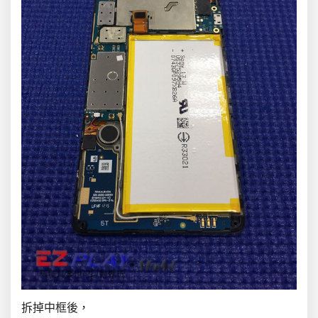
拆掉中框後，