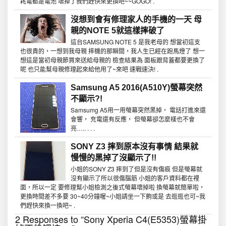
耗電都是電池 壞掉了我們趕快來更換吧~~GOGO! .
沒想到會有修理家人的手機的一天 母
親的NOTE 5就這樣摔破了
這台SAMSUNG NOTE 5 是我老母的 想當初這支
也很貴的，一想到我母親 摔機的那瞬間，我人生已經在跑馬燈了 想一
想這是當初母親節買來送給母親的 檢查結果為 面板跟背蓋都要更換了
呢 也只能幫母親修理起來給他用了~來吧 速戰速決! .
Samsung A5 2016(A510Y)螢幕突然
不顯示?!
Samsumg A5用一用螢幕突然黑掉， 電話打進來還
會響， 充電還有反應， 但螢幕卻怎麼樣也不會
亮….. . . .
SONY Z3 摔到原本沒有事情 結果就
慢慢的黑掉了沒顯示了!!
小姐的SONY Z3 摔到了但是沒有傷痕 但是螢幕就
沒有顯示了所以很傷腦筋 小姐的客戶資料都在裡
面，所以一定 要修理幫小姐檢測之後式螢幕壞掉啦 換螢幕就簡單啦，
更換時間差不多要 30~40分鐘喔~小姐請坐一下齁或是 去逛逛也可~我
們趕快來換一換吧~ .
2 Responses to “Sony Xperia C4(E5353)螢幕掛