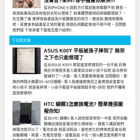
沒聲音?來947修手機幫你解決!!!
這台IPHONE 6 說對方打電話進來都聽不到 聲音，
檢測結果為因為有碰到水所以壞掉了 結果聽筒跟視訊排線都壞掉了，
先生聽了後 覺得很疑慮說為什麼聽聲音的地方，跟自拍 鏡頭有關係
呢，其實會有疑慮是正常的畢竟 兩個名詞聽起來很不相干呢，沒問題
我們接 下來來看下面我怎麼介紹吧!! .
下五則文章
ASUS K00Y 平板被孫子摔到了 無奈
之下也只能修理了
這台ASUS K00Y 算是蠻常修理到的一台平板 好像
現在市場很多客人都拿這台給小孩子玩呢 這台摔到
玻璃列了一大痕，客人想要更換玻璃 沒問題的，更
換的時間大概要30~40分鐘喔~ 客人我建議更換完之後買個皮套套住
吧小孩子 很容易摔得，小孩子都是平板破壞殺手呢~好的 我們不囉嗦
直接更換吧! .
HTC 蝴蝶3怎麼換電池? 簡單幾張圖
報你知!
這台HTC 蝴蝶3 客人說他很常用到一半就 突然自動
關機這個就是電池老化壞掉啦~~ 跟客人講說我們
換電池就可以了，電池本身 就是消耗品，當他老化的時候就是會出現
自動關機、耗電、充電充很慢、或著是說 卡在一個%數怎麼用都不會