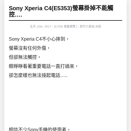
Sony Xperia C4(E5353)螢幕掛掉不能觸
控….
五月 10th, 2017 - [4,558 單篇瀏覽 ] - 新竹六家站-水餃
Sony Xperia C4不小心摔到，
螢幕沒有任何外傷，
但卻無法觸控，
眼睜睜看著重要電話一直打過來，
卻怎麼樣也無法接起電話…..
.
.
.
.
.
相信不少Sony手機的使用者，