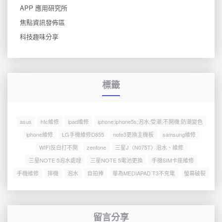
APP 應用研究所
焦點資訊發佈區
科技趣味分享
標籤
asus
htc維修
ipad維修
iphone;iphone5s;泡水;受潮;不開機;防潮變色
iphone維修
LG手機維修D855
note3更換主機板
samsung維修
WIFI反白打不開
zenfone
三星J〈N075T〉泡水、維修
三星NOTE 5泡水處理
三星NOTE 5電池更換
手機SIM卡座維修
手機維修
摔機
泡水
自拍捧
華為MEDIAPAD T3不充電
螢幕破裂
留言分享