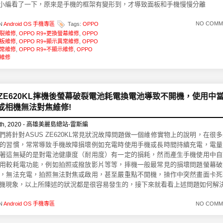
··小編看了一下，原來是手機的框架有變形到，才導致面板和手機慢慢分離
NO COMM
IN
Android OS 手機專區
Tags:
OPPO
破裂維修
,
OPPO R9+更換螢幕維修
,
OPPO
面板維修
,
OPPO R9+顯示異常維修
,
OPPO
異常維修
,
OPPO R9+不顯示維修
,
OPPO
控維修
S ZE620KL摔機後螢幕破裂電池耗電換電池導致不開機，使用中
或相機無法對焦維修!
th, 2020 - 高雄美麗島總站-雷斯編
!我們將針對ASUS ZE620KL常見狀況故障問題做一個維修實物上的說明，在很
的習慣，常常導致手機故障損壞例如充電時使用手機或長時間持續充電，電量
著這無疑的是對電池健康度（耐用度）有一定的損耗，然而產生手機使用中自
用較耗電功能，例如拍照或撥放影片等等，摔機一般最常見的損壞問題螢幕破
，無法充電，拍照無法對焦或啟用，甚至嚴重點不開機，操作中突然畫面卡死
機現象，以上所陳述的狀況都是很容易發生的，接下來就看看上述問題如何解
IN
Android OS 手機專區
NO COMM