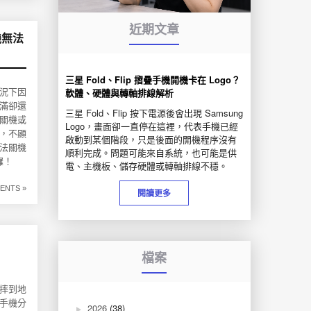
近期文章
機無法
三星 Fold、Flip 摺疊手機開機卡在 Logo？
軟體、硬體與轉軸排線解析
狀況下因
滿卻還
三星 Fold、Flip 按下電源後會出現 Samsung
關機或
Logo，畫面卻一直停在這裡，代表手機已經
，不顯
啟動到某個階段，只是後面的開機程序沒有
法關機
順利完成。問題可能來自系統，也可能是供
囉！
電、主機板、儲存硬體或轉軸排線不穩。
ENTS »
閱讀更多
檔案
心摔到地
手機分
2026
(38)