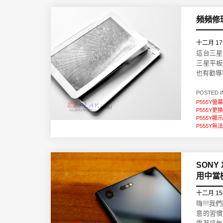
頻頻修
十二月 17t
這台三星
三星平板
也有勸導
POSTED 
P555Y螢
P555Y更
P555Y顯
P555Y無
SON
用中當
十二月 15
嗨!!!
意的習慣