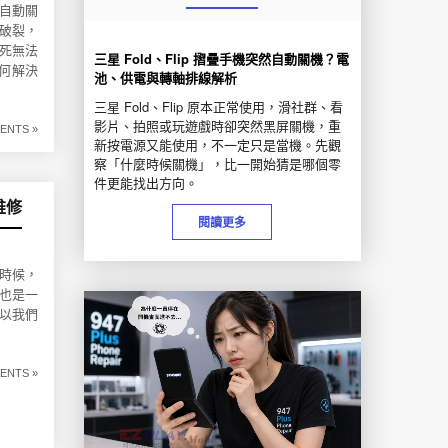
自動關
破裂，
死無法
三星 Fold、Flip 摺疊手機突然自動關機？電
何解決
池、供電與轉軸排線解析
三星 Fold、Flip 原本正常使用，滑社群、看
影片、拍照或玩遊戲時卻突然黑屏關機，重
ENTS »
新按電源又能使用，不一定只是當機。先觀
察「什麼時候關機」，比一開始猜是哪個零
件更能找出方向。
維修
閱讀更多
的時候，
也是一
所以我們
ENTS »