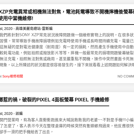
Y XZP充電異常或相機無法對焦，電池耗電導致不開機摔機後螢幕
使用中當機維修!
st, 2020 - 高雄美麗島總站-雷斯編
!!我們將針對SONY XZP常見狀況故障問題做一個維修實物上的說明，在很多
習慣，常常導致手機故障損壞例如充電時使用手機或長時間持續充電，電量已
這無疑的是對電池健康度（耐用度）有一定的損耗，然而產生手機使用中自動
較耗電功能，例如拍照或撥放影片等等，摔機一般最常見的損壞問題螢幕破裂
無法充電，拍照無法對焦或啟用，甚至嚴重點不開機，操作中突然畫面卡死無
現象，以上所陳述的狀況都是很容易發生的，接下來就看看上述問題如何解決
IN
Sony維修相關
NO COMM
惹的禍，破裂的PIXEL 4面板螢幕 PIXEL 手機維修
t, 2020 - 該編
開門營業時，有為客人直衝衝跑進來大喊說救救我的老婆~~不對是手機!!!小
了怎麼了，客人表示今天在整理倉庫的時候突然有隻蟑螂飛過來，他反應很快
卻手一滑的把手機給丟了出去，