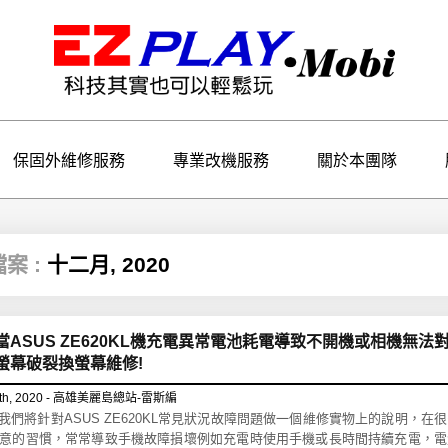
保固外維修服務
專業改機服務
關於本團隊
檔案 :
十二月, 2020
當ASUS ZE620KL機充電異常電池耗電導致不開機或相機無法
螢幕破裂換螢幕維修!
th, 2020 - 高雄美麗島總站-雷斯編
!!我們將針對ASUS ZE620KL常見狀況故障問題做一個維修實物上的說明，在
意的習慣，常常導致手機故障損壞例如充電時使用手機或長時間持續充電，電