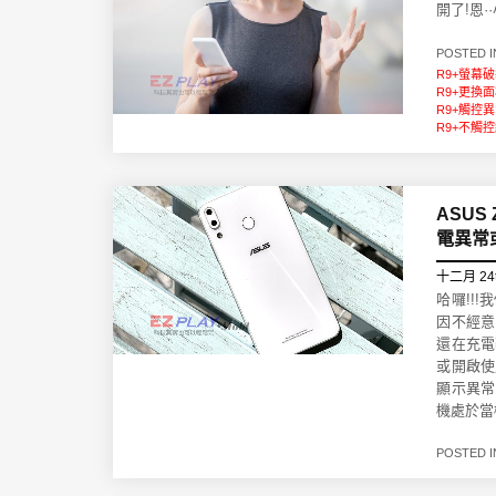
開了!恩
POSTED 
R9+螢幕
R9+更換
R9+觸控
R9+不觸
ASU
電異常
十二月 24
哈囉!!
因不經意
還在充電
或開啟使
顯示異常
機處於當
POSTED 