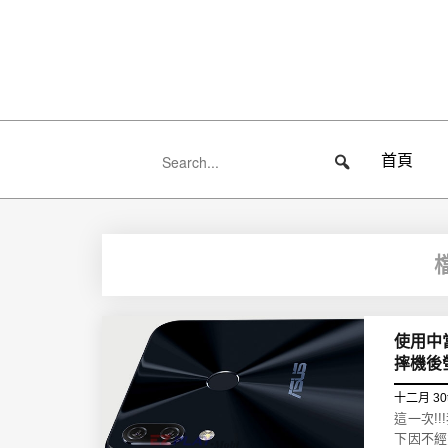
首頁
使用中
摔機後
十二月 30
這一次!
下因不經