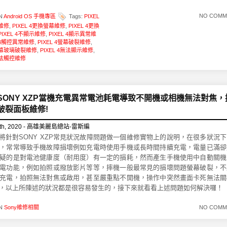
NO COMM
IN
Android OS 手機專區
Tags:
PIXEL
維修
,
PIXEL 4更換螢幕維修
,
PIXEL 4更換
PIXEL 4不顯示維修
,
PIXEL 4顯示異常維
L 4觸控異常維修
,
PIXEL 4螢幕破裂維修
,
4螢幕玻璃破裂維修
,
PIXEL 4無法顯示維修
,
4無法觸控維修
SONY XZP當機充電異常電池耗電導致不開機或相機無法對焦，
破裂面板維修!
th, 2020 - 高雄美麗島總站-雷斯編
!我們將針對SONY XZP常見狀況故障問題做一個維修實物上的說明，在很多狀況
，常常導致手機故障損壞例如充電時使用手機或長時間持續充電，電量已滿卻
疑的是對電池健康度（耐用度）有一定的損耗，然而產生手機使用中自動關機
電功能，例如拍照或撥放影片等等，摔機一般最常見的損壞問題螢幕破裂，不
充電，拍照無法對焦或啟用，甚至嚴重點不開機，操作中突然畫面卡死無法關
，以上所陳述的狀況都是很容易發生的，接下來就看看上述問題如何解決囉！
IN
Sony維修相關
NO COMM