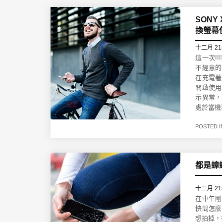
SON
換螢幕
十二月 21
這一次!
不經意的
在充電著
開啟使用
示異常，
處於當機
POSTED 
都是蟑螂
十二月 21s
在中午剛
快問怎麼
想拍掉，