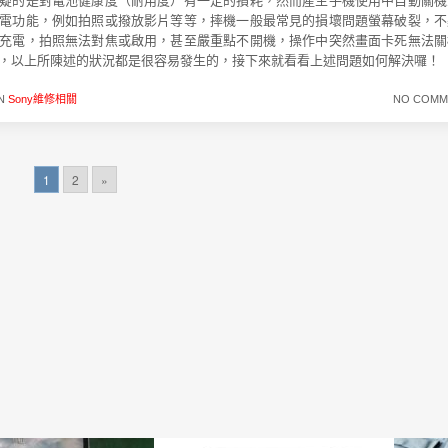
疑的是對電池健康度（耐用度）有一定的損耗，然而產生手機使用中自動關機
電功能，例如拍照或撥放影片等等，摔機一般最常見的損壞問題螢幕破裂，不
充電，拍照無法對焦或啟用，甚至嚴重點不開機，操作中突然畫面卡死無法關
，以上所陳述的狀況都是很容易發生的，接下來就看看上述問題如何解決囉！
IN
Sony維修相關
NO COMM
1
2
»