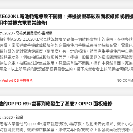
S ZE620KL電池耗電導致不開機，摔機後螢幕破裂面板維修或相
用中當機充電異常維修!
th, 2020 - 高雄美麗島總站-雷斯編
我們將針對ASUS ZE620KL常見狀況故障問題做一個維修實物上的說明，在很多
習慣，常常導致手機故障損壞例如充電時使用手機或長時間持續充電，電量已
這無疑的是對電池健康度（耐用度）有一定的損耗，然而產生手機使用中自動
較耗電功能，例如拍照或撥放影片等等，摔機一般最常見的損壞問題螢幕破裂
無法充電，拍照無法對焦或啟用，甚至嚴重點不開機，操作中突然畫面卡死無
現象，以上所陳述的狀況都是很容易發生的，接下來就看看上述問題如何解決
IN
Android OS 手機專區
NO COMM
的OPPO R9+螢幕到底發生了甚麼? OPPO 面板維修
h, 2020 - 該編
老客人帶者他的oppo r9+進來就趕快跟小編求救，說他出去玩結果手機不小
時就隨便找間手機維修店換螢幕，維修完再回家的的路上卻發現面板慢慢地和