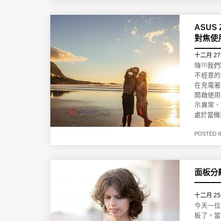
ASU
對焦使
十二月 27
嗨!!!
不經意的
在充電著
開啟使用
示異常，
處於當機
POSTED 
面板分離
十二月 25t
今天一位
板了，當