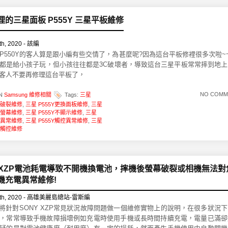
理的三星面板 P555Y 三星平板維修
h, 2020 - 該編
P550Y的客人算是跟小編有些交情了，為甚麼呢?因為這台平板修裡很多次啦~
都是給小孩子玩，但小孩往往都是3C破壞者，導致這台三星平板常常摔到地上
客人不要再修理這台平板了，
NO COMM
IN
Samsung 維修相關
Tags:
三星
幕破裂維修
,
三星 P555Y更換面板維修
,
三星
換螢幕維修
,
三星 P555Y不顯示維修
,
三星
示異常維修
,
三星 P555Y觸控異常維修
,
三星
法觸控維修
Y XZP電池耗電導致不開機換電池，摔機後螢幕破裂或相機無法對
機充電異常維修!
th, 2020 - 高雄美麗島總站-雷斯編
我們將針對SONY XZP常見狀況故障問題做一個維修實物上的說明，在很多狀況
，常常導致手機故障損壞例如充電時使用手機或長時間持續充電，電量已滿卻