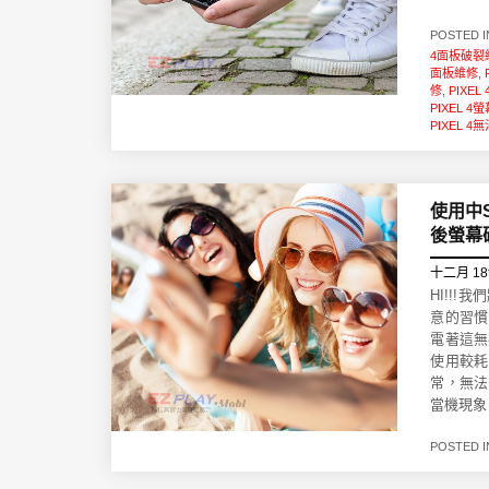
POSTED 
4面板破裂
面板維修
,
修
,
PIXE
PIXEL 
PIXEL 
使用中
後螢幕
十二月 18
HI!!
意的習慣
電著這無
使用較耗
常，無法
當機現象
POSTED 