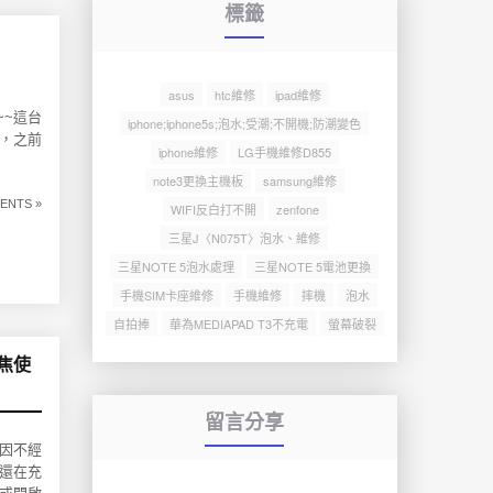
標籤
asus
htc維修
ipad維修
~~這台
iphone;iphone5s;泡水;受潮;不開機;防潮變色
，之前
iphone維修
LG手機維修D855
note3更換主機板
samsung維修
ENTS »
WIFI反白打不開
zenfone
三星J〈N075T〉泡水、維修
三星NOTE 5泡水處理
三星NOTE 5電池更換
手機SIM卡座維修
手機維修
摔機
泡水
自拍捧
華為MEDIAPAD T3不充電
螢幕破裂
焦使
留言分享
下因不經
還在充