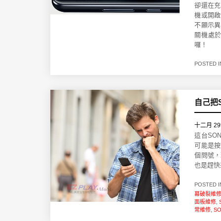
卻還在充
機或開啟
不顯示異
關機處
囉！
POSTED 
自己把
十二月 29t
這台SO
可能是按
個問號，
也是趕快
POSTED 
幕破裂維
面板維修
,
常維修
,
S