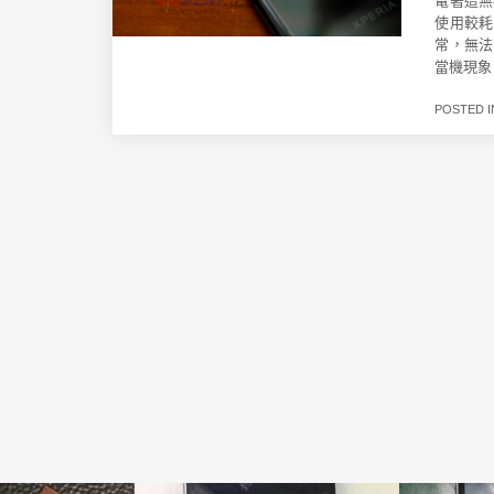
電著這無
使用較耗
常，無法
當機現象
POSTED 