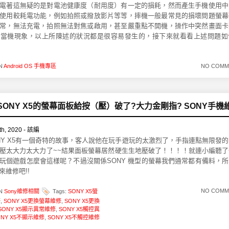
電著這無疑的是對電池健康度（耐用度）有一定的損耗，然而產生手機使用中
使用較耗電功能，例如拍照或撥放影片等等，摔機一般最常見的損壞問題螢幕
常，無法充電，拍照無法對焦或啟用，甚至嚴重點不開機，操作中突然畫面卡
於當機現象，以上所陳述的狀況都是很容易發生的，接下來就看看上述問題如
IN
Android OS 手機專區
NO COMM
SONY X5的螢幕面板給按（壓）破了?大力金剛指? SONY手機
h, 2020 - 該編
NY X5有一個奇特的故事，客人說他在玩手遊玩的太激烈了，手指連點無限發
壓太大力太大力了~~結果面板螢幕居然硬生生地壓破了！！！！就連小編聽了
玩個遊戲怎麼會這樣呢？不過沒關係SONY 機型的螢幕我們通常都有備料，
來維修吧!!
NO COMM
IN
Sony維修相關
Tags:
SONY X5螢
修
,
SONY X5更換螢幕維修
,
SONY X5更換
SONY X5顯示異常維修
,
SONY X5觸控異
ONY X5不顯示維修
,
SONY X5不觸控維修