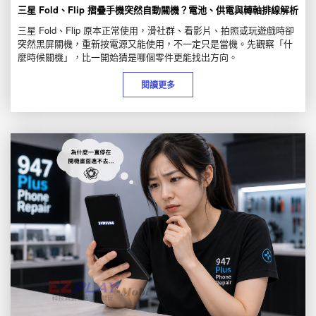
三星 Fold、Flip 摺疊手機突然自動關機？電池、供電與轉軸排線解析
三星 Fold、Flip 原本正常使用，滑社群、看影片、拍照或玩遊戲時卻
突然黑屏關機，重新按電源又能使用，不一定只是當機。先觀察「什
麼時候關機」，比一開始猜是哪個零件更能找出方向。
閱讀更多