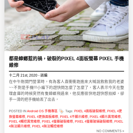
都是蟑螂惹的禍，破裂的PIXEL 4面板螢幕 PIXEL 手機
維修
十二月 21st, 2020 - 該編
在中午剛開門營業時，有為客人直衝衝跑進來大喊說救救我的老婆
~~不對是手機!!!小編下的趕快問怎麼了怎麼了，客人表示今天在整
理倉庫的時候突然有隻蟑螂飛過來，他反應很快地趕快想拍掉，卻
手一滑的把手機給丟了出去，
POSTED IN
Android OS 手機專區
Tags:
PIXEL 4面板破裂維修
,
PIXEL 4更
換螢幕維修
,
PIXEL 4更換面板維修
,
PIXEL 4不顯示維修
,
PIXEL 4顯示異常維修
,
PIXEL 4觸控異常維修
,
PIXEL 4螢幕破裂維修
,
PIXEL 4螢幕玻璃破裂維修
,
PIXEL
4無法顯示維修
,
PIXEL 4無法觸控維修
NO COMMENTS »