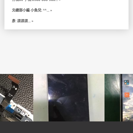
北總部小編 小魚兒
: ^^...
»
彥
: 讚讚讚...
»