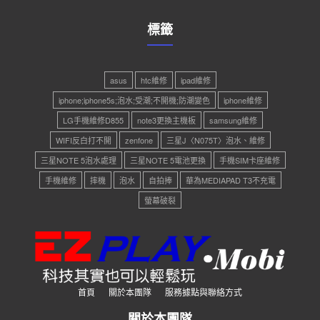
標籤
asus
htc維修
ipad維修
iphone;iphone5s;泡水;受潮;不開機;防潮變色
iphone維修
LG手機維修D855
note3更換主機板
samsung維修
WIFI反白打不開
zenfone
三星J〈N075T〉泡水、維修
三星NOTE 5泡水處理
三星NOTE 5電池更換
手機SIM卡座維修
手機維修
摔機
泡水
自拍捧
華為MEDIAPAD T3不充電
螢幕破裂
首頁
關於本團隊
服務據點與聯絡方式
關於本團隊