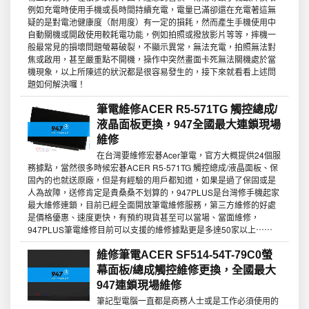
例如充電時使用手機或長時間持續充電，電量已滿卻還在充電著這無
疑的是對電池健康度（耐用度）有一定的損耗，然而產生手機使用中
自動關機或開啟使用較耗電功能，例如拍照或撥放影片等等，摔機一
般最常見的損壞問題螢幕破裂，不顯示異常，無法充電，拍照無法對
焦或啟用，甚至嚴重點不開機，操作中突然畫面卡死無法關機處於當
機現象，以上所陳述的狀況都是很容易發生的，接下來就看看上述問
題如何解決囉！
筆電維修ACER R5-571TG 觸控總成/
液晶面板更換，947全國最大連鎖現場
維修
在台灣要維修宏碁Acer筆電，官方大概提供24個服
務據點，當然很多時候宏碁ACER R5-571TG 觸控總成/液晶面板、保
固內的也就送原廠，但是有經驗的用戶都知道，如果是過了保固或是
人為故障，送修肯定是貴桑桑不划算的，947PLUS是台灣修手機起家
最大維修連鎖，目前已經全面開放筆電維修服務，第三方維修的好處
是價格優惠、速度更快，有預約現貨甚至可以當場、當面維修，
947PLUS筆電維修目前可以支援的維修據點更是多達50家以上⋯⋯
維修筆電ACER SF514-54T-79C0螢
幕面板/總成觸控維修更換，全國最大
947連鎖現場維修
筆記型電腦一直都是商務人士或是工作必須使用的