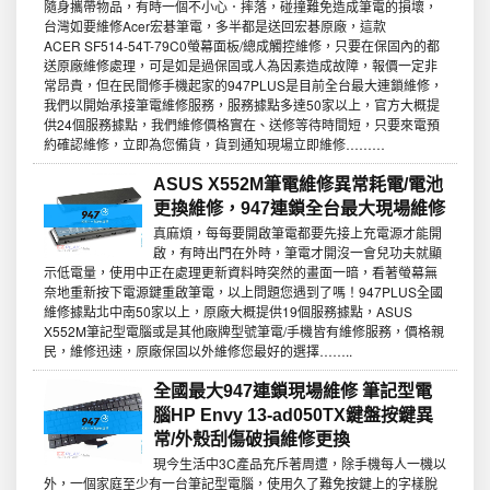
隨身攜帶物品，有時一個不小心．摔落，碰撞難免造成筆電的損壞，
台灣如要維修Acer宏碁筆電，多半都是送回宏碁原廠，這款
ACER SF514-54T-79C0螢幕面板/總成觸控維修，只要在保固內的都
送原廠維修處理，可是如是過保固或人為因素造成故障，報價一定非
常昂貴，但在民間修手機起家的947PLUS是目前全台最大連鎖維修，
我們以開始承接筆電維修服務，服務據點多達50家以上，官方大概提
供24個服務據點，我們維修價格實在、送修等待時間短，只要來電預
約確認維修，立即為您備貨，貨到通知現場立即維修………
ASUS X552M筆電維修異常耗電/電池
更換維修，947連鎖全台最大現場維修
真麻煩，每每要開啟筆電都要先接上充電源才能開
啟，有時出門在外時，筆電才開沒一會兒功夫就顯
示低電量，使用中正在處理更新資料時突然的畫面一暗，看著螢幕無
奈地重新按下電源鍵重啟筆電，以上問題您遇到了嗎！947PLUS全國
維修據點北中南50家以上，原廠大概提供19個服務據點，ASUS
X552M筆記型電腦或是其他廠牌型號筆電/手機皆有維修服務，價格親
民，維修迅速，原廠保固以外維修您最好的選擇……..
全國最大947連鎖現場維修 筆記型電
腦HP Envy 13-ad050TX鍵盤按鍵異
常/外殼刮傷破損維修更換
現今生活中3C產品充斥著周遭，除手機每人一機以
外，一個家庭至少有一台筆記型電腦，使用久了難免按鍵上的字樣脫