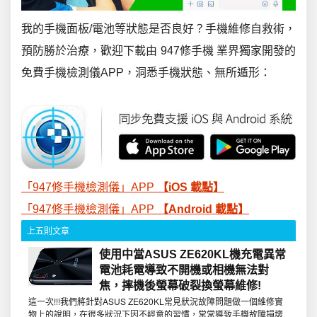
我的手機面板
/
電池等狀態是否良好？手機維修自救術，
預防勝於治療，歡迎下載由
947
修手機 業界獨家開發的
免費手機檢測儀
APP
，洞悉手機狀態、無所遁形：
「947修手機檢測儀」APP
【iOS
載點】
「947修手機檢測儀」APP
【Android
載點】
上五則文章
使用中當ASUS ZE620KL機充電異常
電池耗電導致不開機或相機無法對
焦，摔機後螢幕破裂換螢幕維修!
這一次!!!我們將針對ASUS ZE620KL常見狀況故障問題做一個維修實
物上的說明，在很多狀況下因不經意的習慣，常常導致手機故障損壞