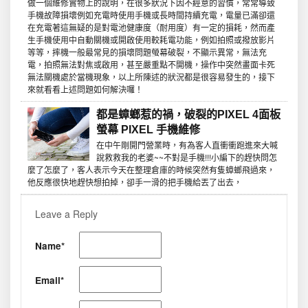
做一個維修實物上的說明，在很多狀況下因不經意的習慣，常常導致
手機故障損壞例如充電時使用手機或長時間持續充電，電量已滿卻還
在充電著這無疑的是對電池健康度（耐用度）有一定的損耗，然而產
生手機使用中自動關機或開啟使用較耗電功能，例如拍照或撥放影片
等等，摔機一般最常見的損壞問題螢幕破裂，不顯示異常，無法充
電，拍照無法對焦或啟用，甚至嚴重點不開機，操作中突然畫面卡死
無法關機處於當機現象，以上所陳述的狀況都是很容易發生的，接下
來就看看上述問題如何解決囉！
都是蟑螂惹的禍，破裂的PIXEL 4面板
螢幕 PIXEL 手機維修
在中午剛開門營業時，有為客人直衝衝跑進來大喊
說救救我的老婆~~不對是手機!!!小編下的趕快問怎
麼了怎麼了，客人表示今天在整理倉庫的時候突然有隻蟑螂飛過來，
他反應很快地趕快想拍掉，卻手一滑的把手機給丟了出去，
Leave a Reply
Name*
Email*