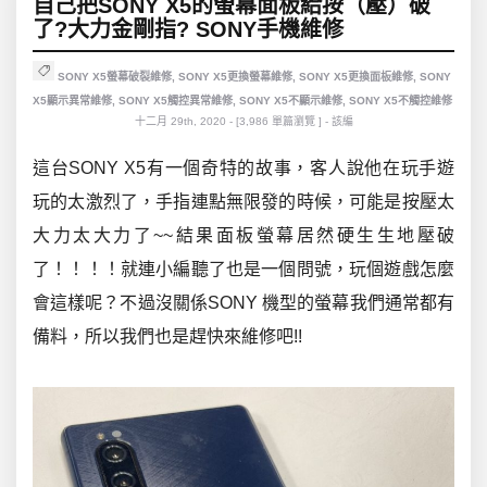
自己把SONY X5的螢幕面板給按（壓）破
了?大力金剛指? SONY手機維修
SONY X5螢幕破裂維修
,
SONY X5更換螢幕維修
,
SONY X5更換面板維修
,
SONY
X5顯示異常維修
,
SONY X5觸控異常維修
,
SONY X5不顯示維修
,
SONY X5不觸控維修
十二月 29th, 2020 - [3,986 單篇瀏覽 ] - 該編
這台SONY X5有一個奇特的故事，客人說他在玩手遊
玩的太激烈了，手指連點無限發的時候，可能是按壓太
大力太大力了~~結果面板螢幕居然硬生生地壓破
了！！！！就連小編聽了也是一個問號，玩個遊戲怎麼
會這樣呢？不過沒關係SONY 機型的螢幕我們通常都有
備料，所以我們也是趕快來維修吧!!