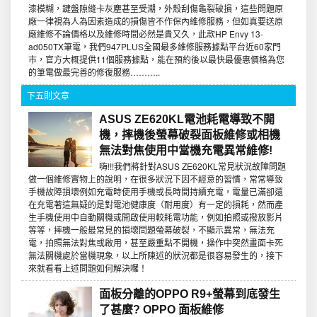
漆模糊，鍵盤隙縫卡灰塵甚至受潮，外殼刮傷龜裂破損，這些問題原
廠一律視為人為因素造成的損傷皆不作保內維修服務，但如真要送原
廠維修不論價格以及維修時間必然是貴又久，此款HP Envy 13-
ad050TX筆電，我們947PLUS全國最多維修服務據點平台近60家門
市，官方大概提供11個服務據點，能在預約後以最快最優惠價格為您
的筆電做最完善的修復服務………..
下五則文章
ASUS ZE620KL電池耗電導致不開
機，摔機後螢幕破裂面板維修或相機
無法對焦使用中當機充電異常維修!
嗨!!!我們將針對ASUS ZE620KL常見狀況故障問題
做一個維修實物上的說明，在很多狀況下因不經意的習慣，常常導致
手機故障損壞例如充電時使用手機或長時間持續充電，電量已滿卻還
在充電著這無疑的是對電池健康度（耐用度）有一定的損耗，然而產
生手機使用中自動關機或開啟使用較耗電功能，例如拍照或撥放影片
等等，摔機一般最常見的損壞問題螢幕破裂，不顯示異常，無法充
電，拍照無法對焦或啟用，甚至嚴重點不開機，操作中突然畫面卡死
無法關機處於當機現象，以上所陳述的狀況都是很容易發生的，接下
來就看看上述問題如何解決囉！
面板分離的OPPO R9+螢幕到底發生
了甚麼? OPPO 面板維修