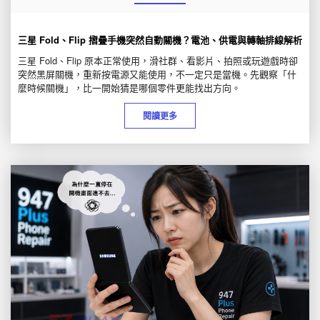
三星 Fold、Flip 摺疊手機突然自動關機？電池、供電與轉軸排線解析
三星 Fold、Flip 原本正常使用，滑社群、看影片、拍照或玩遊戲時卻
突然黑屏關機，重新按電源又能使用，不一定只是當機。先觀察「什
麼時候關機」，比一開始猜是哪個零件更能找出方向。
閱讀更多