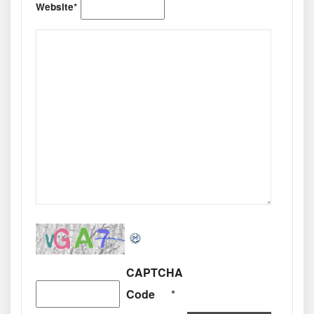
Website*
CAPTCHA
Code
*