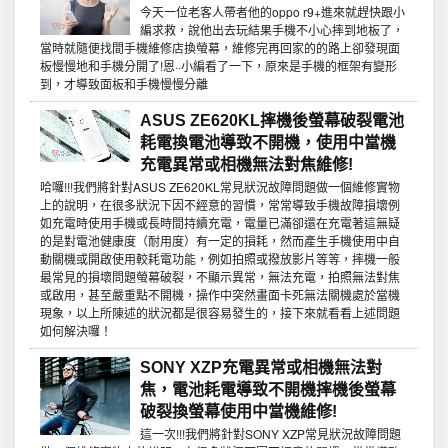
今天一位老客人帶者他的oppo r9+進來就趕快跟小
編求救，說他出去玩結果手機不小心摔到地板了，
當時就隨便找間手機維修店換螢幕，維修完再回家的的路上卻發現面
板慢慢地和手機分開了!恩··小編看了一下，原來是手機的框架有變形
到，才導致面板和手機慢慢分離
ASUS ZE620KL摔機後螢幕破裂電池
耗電換電池導致不開機，使用中當機
充電異常或相機無法對焦維修!
哈囉!!!我們將針對ASUS ZE620KL常見狀況故障問題做一個維修實物
上的說明，在很多狀況下因不經意的習慣，常常導致手機故障損壞例
如充電時使用手機或長時間持續充電，電量已滿卻還在充電著這無疑
的是對電池健康度（耐用度）有一定的損耗，然而產生手機使用中自
動關機或開啟使用較耗電功能，例如拍照或撥放影片等等，摔機一般
最常見的損壞問題螢幕破裂，不顯示異常，無法充電，拍照無法對焦
或啟用，甚至嚴重點不開機，操作中突然畫面卡死無法關機處於當機
現象，以上所陳述的狀況都是很容易發生的，接下來就看看上述問題
如何解決囉！
SONY XZP充電異常或相機無法對
焦，電池耗電導致不開機摔機後螢幕
破裂換螢幕使用中當機維修!
這一次!!!我們將針對SONY XZP常見狀況故障問題