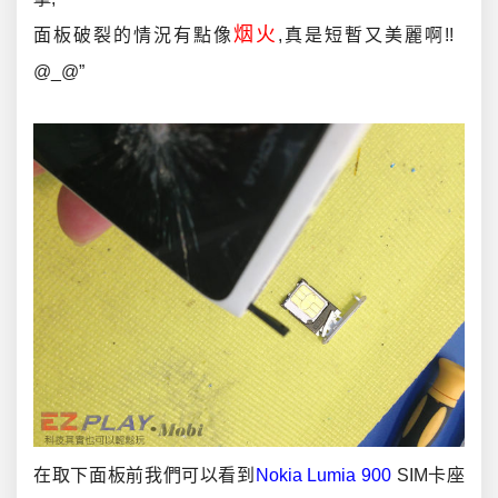
烟火
面板破裂的情況有點像
,真是短暫又美麗啊!!
@_@”
.
在取下面板前我們可以看到
Nokia Lumia 900
SIM卡座