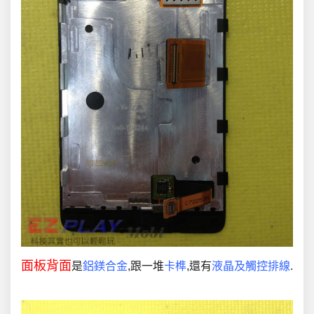
面板背面
是
鋁鎂合金
,跟一堆
卡榫
,還有
液晶及觸控排線
.
.