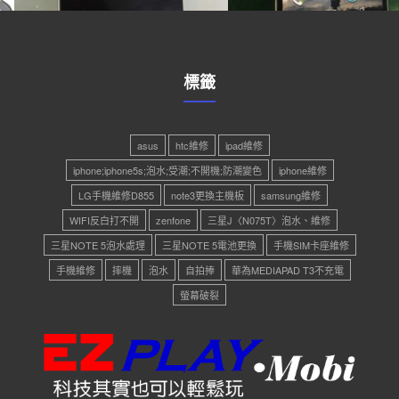
標籤
asus
htc維修
ipad維修
iphone;iphone5s;泡水;受潮;不開機;防潮變色
iphone維修
LG手機維修D855
note3更換主機板
samsung維修
WIFI反白打不開
zenfone
三星J〈N075T〉泡水、維修
三星NOTE 5泡水處理
三星NOTE 5電池更換
手機SIM卡座維修
手機維修
摔機
泡水
自拍捧
華為MEDIAPAD T3不充電
螢幕破裂