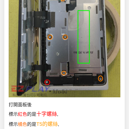
打開面板後
十字螺絲
標示
紅色
的是
,
T5的螺絲
標示
橘色
的是
,