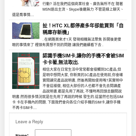
行動? 活在我們這個商業社會、廣告無所不在 隨著
MSN退出主流、Skype後繼無力 不管是線上聊天、
還是喬事情…
扯！HTC XL都停產多年卻能買到「自
稱庫存新機」
. 在網路買來才1天 發現相機無法聚焦 拆開後更傻
眼的事情來了 裡頭有異想不到的問題 讓我們繼續看下去 .
認識手機SIM卡,讓你的手機不會被SIM
卡卡著,無法取出.
相信大家在日常生活中常常都會接觸到3C產品,但
是明中想問大家, 你新買的3C產品在使用前,你會確
實閱讀完產品說明書, 然後再開始使用嗎?其實明中
不會這樣做, 相信大部份的人也都不會先去閱讀產
品說明書.都是先用了再說, 不懂時再回頭去翻閱說
明書.然而很多情況就是在先用了再說的時候 發生的.這當然也包括SIM
卡 卡在手機內的問題. 下面我們會向各位介紹手機的SIM卡,讓你手機
不再卡SIM卡…
Leave a Reply
Name*