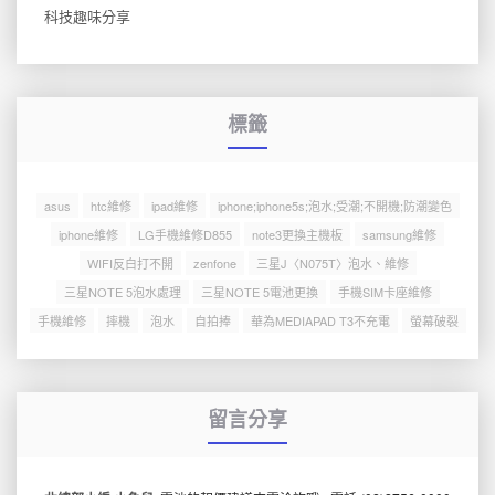
科技趣味分享
標籤
asus
htc維修
ipad維修
iphone;iphone5s;泡水;受潮;不開機;防潮變色
iphone維修
LG手機維修D855
note3更換主機板
samsung維修
WIFI反白打不開
zenfone
三星J〈N075T〉泡水、維修
三星NOTE 5泡水處理
三星NOTE 5電池更換
手機SIM卡座維修
手機維修
摔機
泡水
自拍捧
華為MEDIAPAD T3不充電
螢幕破裂
留言分享