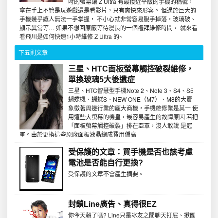
吋的螢幕讓 Z Ultra 有最接近平版的手機的稱號，
拿在手上不管是玩遊戲還是看影片，只有爽快來形容。 但過於巨大的
手機幾乎讓人無法一手掌握， 不小心就非常容易脫手掉落，玻璃破、
顯示異常等… 如果不想回原廠等待漫長的一個禮拜維修時間， 就來看
看飛川是如何快速1小時維修 Z Ultra 的~
下五則文章
三星、HTC面板螢幕觸控破裂維修，
單換玻璃5大後遺症
三星、HTC智慧型手機Note 2、Note 3、S4、S5
蝴蝶機、蝴蝶S、NEW ONE（M7）、M8的大賣
象徵著周邊行業的龐大商機，手機維修業是其一 使
用這些大螢幕的機皇，最容易產生的故障原因 若把
「面板螢幕觸控破裂」排在亞軍，沒人敢說 是冠
軍。由於更換這些原廠面板液晶總成費用偏高
受保護的文章：買手機是否也該考慮
電池是否能自行更換?
受保護的文章不會產生摘要。
封鎖Line廣告、真得很EZ
你今天賴了嗎? Line只是冰友之間聊天打屁、揪團