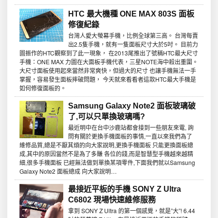
HTC 最大機種 ONE MAX 803S 面板
修復紀錄
台灣人愛大螢幕手機，比例全球第三高。 台灣每賣
出2.5隻手機，就有一隻面板尺寸大於5吋。 目前力
圖振作的HTC觀察到了此一現象， 在2013尾推出了號稱HTC最大尺寸
手機：ONE MAX 力圖在大面板手機代表，三星NOTE海中殺出重圍。
大尺寸面板使用起來當然非常爽快，但過大的尺寸 也讓手機無法一手
掌握，容易發生面板摔破問題， 今天就來看看者這款HTC最大手機是
如何修復面板的。
Samsung Galaxy Note2 面板玻璃破
了,可以只單換玻璃嗎?
最近明中在台中沙鹿站都會接到一些朋友來電, 詢
問有關於更換手機面板的事情,一直以來我們為了
維修品質,總是不厭其煩的向大家說明,更換手機面板 只能更換面板總
成,其中的原因當然不是為了多賺 各位的錢,而是智慧型手機越來越精
細,很多手機面板 已經無法做到單換某項零件,下面我們就以Samsung
Galaxy Note2 面板總成 向大家說明…
最接近平板的手機 SONY Z Ultra
C6802 現場快速維修服務
拿到 SONY Z Ultra 的第一個感覺，就是”大”! 6.44