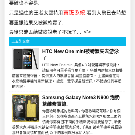
要破也不容易.
賽班系統
只是過往的王者太堅持用
,看到大勢已去時想
要重振結果又被微軟賣了,
最後只能丟給微軟說老子不玩了…. >”<
上五則文章
HTC New One mini被螃蟹夾去游泳
了
HTC New One mini 具備4.3 吋螢幕與窄版設計，
讓使用者可單手操作更方便。 搭載內建擴大器和雙
前置立體揚聲器， 提供驚人的震撼音量 與豐富層次。 主畫面會在每
次您喚醒手機時重新整理， 讓您一覽掌握最新資訊，不錯過任何喜愛
的內容。
Samsung Galaxy Note3 N900 泡奶
茶維修實錄.
你喜歡喝手搖的飲料嗎? 你喜歡喝奶茶嗎? 你有個
大包包可裝很多東西而且還防水的嗎? 如果上面的
情況你都有.那下面的手機慘況你就要留意了, 順便
提醒大家,手機泡水請記得關機,拔電池,送修. 千萬別試著開機看看,因為
那只會讓災情加重而已, 以下的案例就分享給大家….