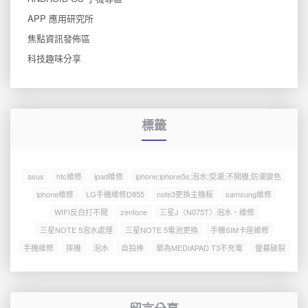
APP 應用研究所
焦點資訊發佈區
科技趣味分享
標籤
asus
htc維修
ipad維修
iphone;iphone5s;泡水;受潮;不開機;防潮變色
iphone維修
LG手機維修D855
note3更換主機板
samsung維修
WIFI反白打不開
zenfone
三星J〈N075T〉泡水、維修
三星NOTE 5泡水處理
三星NOTE 5電池更換
手機SIM卡座維修
手機維修
摔機
泡水
自拍捧
華為MEDIAPAD T3不充電
螢幕破裂