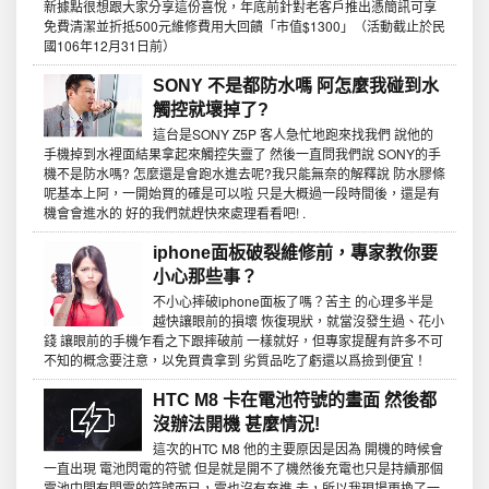
新據點很想跟大家分享這份喜悅，年底前針對老客戶推出憑簡訊可享
免費清潔並折抵500元維修費用大回饋「市值$1300」（活動截止於民
國106年12月31日前）
SONY 不是都防水嗎 阿怎麼我碰到水
觸控就壞掉了?
這台是SONY Z5P 客人急忙地跑來找我們 說他的
手機掉到水裡面結果拿起來觸控失靈了 然後一直問我們說 SONY的手
機不是防水嗎? 怎麼還是會跑水進去呢?我只能無奈的解釋說 防水膠條
呢基本上阿，一開始買的確是可以啦 只是大概過一段時間後，還是有
機會會進水的 好的我們就趕快來處理看看吧! .
iphone面板破裂維修前，專家教你要
小心那些事？
不小心摔破iphone面板了嗎？苦主 的心理多半是
越快讓眼前的損壞 恢復現狀，就當沒發生過、花小
錢 讓眼前的手機乍看之下跟摔破前 一樣就好，但專家提醒有許多不可
不知的概念要注意，以免買貴拿到 劣質品吃了虧還以爲撿到便宜！
HTC M8 卡在電池符號的畫面 然後都
沒辦法開機 甚麼情況!
這次的HTC M8 他的主要原因是因為 開機的時候會
一直出現 電池閃電的符號 但是就是開不了機然後充電也只是持續那個
電池中間有閃電的符號而已，電也沒有充進 去，所以我現場更換了一