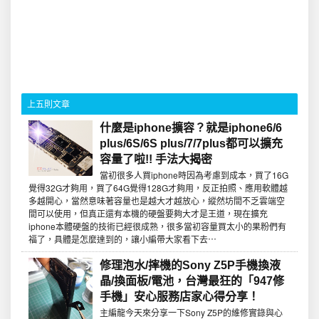
上五則文章
什麼是iphone擴容？就是iphone6/6
plus/6S/6S plus/7/7plus都可以擴充
容量了啦!! 手法大揭密
當初很多人買iphone時因為考慮到成本，買了16G
覺得32G才夠用，買了64G覺得128G才夠用，反正拍照、應用軟體越
多越開心，當然意味著容量也是越大才越放心，縱然坊間不乏雲端空
間可以使用，但真正還有本機的硬盤要夠大才是王道，現在擴充
iphone本體硬盤的技術已經很成熟，很多當初容量買太小的果粉們有
福了，具體是怎麼達到的，讓小編帶大家看下去⋯
修理泡水/摔機的Sony Z5P手機換液
晶/換面板/電池，台灣最狂的「947修
手機」安心服務店家心得分享！
主編龍今天來分享一下Sony Z5P的維修實錄與心