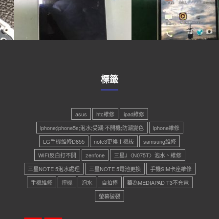
標籤
asus
htc維修
ipad維修
iphone;iphone5s;泡水;受潮;不開機;防潮變色
iphone維修
LG手機維修D855
note3更換主機板
samsung維修
WIFI反白打不開
zenfone
三星J〈N075T〉泡水、維修
三星NOTE 5泡水處理
三星NOTE 5電池更換
手機SIM卡座維修
手機維修
摔機
泡水
自拍捧
華為MEDIAPAD T3不充電
螢幕破裂