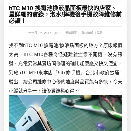
hTC M10 換電池換液晶面板最快的店家、
最詳細的實錄，泡水/摔機後手機故障維修前
必讀！
十一月 7th, 2017 - [10,132 單篇瀏覽 ] - 飛川總部-主編龍
找不到hTC M10 換電池/換液晶面板的地方？原廠報價
太高？hTC M10各種奇怪疑難雜症像不開機、沒有訊
號、充電異常其實坊間修理的確比起原廠又快又便宜，
到底hTC M10來本店「947修手機」台北市政府捷運1
號出口總公司維修中心修的速度與品質能有多快，今天
小編就分享一下維修實錄與心得⋯