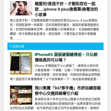
親愛的!是我不好，才剛和您在一起
就….iphone 8 plus換螢幕/換電池的
小故事
總之是我不對，千錯萬錯我都不該調皮的拿您iphone_8 plus來開玩
笑！回想起當時一剎那間，您的笑顏突然盡失，破裂的那畫面歷歷在
目，好想回到剛擁有您時，那美艷動人的螢幕色彩，光滑細緻的機殼
觸感，如今我應該負起責任，將您復原，只要您能正常我什麼都願
意………
下五則文章
iPhone6S 面板破裂維修前，只比較
價格真的可以嗎？
iPhone 手機面板不小心摔破了，維修前大部份的
人都會搜尋一下網路，比較一下那家維修的價格比
較經濟實惠，但你有想過，你換到的面板品質問題
嗎？還是你只考慮價格呢？以下就來解析一下，為何會有價格差異。 ·
飛川集團「947修手機」市府站總部維
修中心交通詳細導引介紹
曾深耕台灣十多年位於松山路巷子內的老店已經發
展到全台灣超過60家據點的第一品牌承蒙各位好朋
友們的信任與照顧，如今我們成立總公司門市並遷移到更大、更棒的