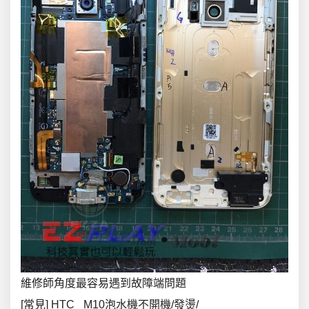
維修師角度最容易遇到故障端問題
[常見] HTC _M10泡水機不開機/發燙/