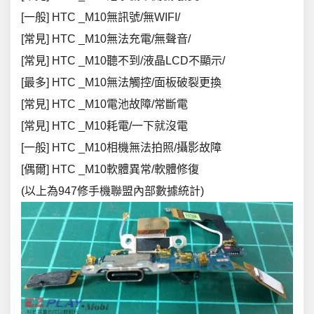
[一般] HTC _M10無訊號/無WIFI/
[常見] HTC _M10無法充電/無聲音/
[常見] HTC _M10聽不到/液晶LCD不顯示/
[最多] HTC _M10無法觸控/面板破裂更換
[常見] HTC _M10電池故障/常斷電
[常見] HTC _M10耗電/一下就沒電
[一般] HTC _M10相機無法拍照/攝影故障
[偶爾] HTC _M10軟體異常/軟體修復
(以上為947修手機聯盟內部數據統計)