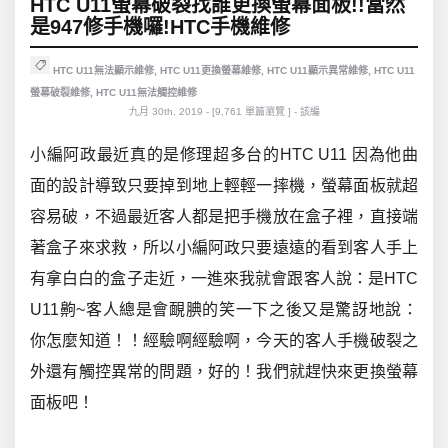
HTC U11螢幕破裂找誰更換螢幕面板!!當然
是947修手機囉!HTC手機維修
HTC U11無法顯示維修
,
HTC U11更換螢幕維修
,
HTC U11顯示異常維修
,
HTC U11
螢幕破裂維修
,
HTC U11無法觸控維修
九月 30th, 2019 - [9,761 單篇瀏覽 ] - 該編
小編阿政最近真的是修理超多台的HTC U11 因為他曲
面的設計導致只要掉到地上輕輕一摔機，螢幕面板就超
容易破，不過最近客人都是把手機放在盒子裡，直接端
著盒子來求救，所以小編阿政只要遠遠的看到客人手上
有拿白白的盒子走近，一進來我就會跟客人說：是HTC
U11齁~客人總是會靦腆的笑一下之後又是驚訝地說：
你怎麼知道！！經驗啊經驗啊，今天的客人手機破裂之
外還有觸控異常的問題，好的！我們就趕快來更換螢幕
面板吧！