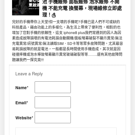
池 手機維修 面板維修 泡水維修 不開
機 不能充電 換螢幕，現場維修立即處
理！௹
完好的手機帶你上天堂!但一支壞的手機呢?手機已是人們不可或缺的
科技產品，藉由功能上的多樣化，為生活上帶來了便利性，相對的也
增加了您對手機的依賴性，這支 iphone8 plus我們常遇到的因人為因
素造成故障損壞的有電池耗損自動關機/面板螢幕破裂不顯示異常/無法
充電異常/訊號異常/無法讀取SIM．SD卡等等眾多故障問題，尤其最容
易耗損故障的就是電池，一般都是長時間使用手機造成，其次就是因
碰撞摔機或泡水導致螢幕顯示異常玻璃破裂等等……..還有其他故障問
題讓我們一探究竟!!!
Leave a Reply
Name*
Email*
Website*