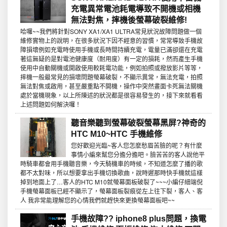
充電異常電池耗電導致不開機或相機
無法對焦，摔機後螢幕破裂維修!
哈囉~~我們將針對SONY XA1/XA1 ULTRA常見狀況故障問題做一個
維修實物上的說明，在很多狀況下因不經意的習慣，常常導致手機故
障損壞例如充電時使用手機或長時間持續充電，電量已滿卻還在充電
著這無疑的是對電池健康度（耐用度）有一定的損耗，然而產生手機
使用中自動關機或開啟使用較耗電功能，例如拍照或撥放影片等等，
摔機一般最常見的損壞問題螢幕破裂，不顯示異常，無法充電，拍照
無法對焦或啟用，甚至嚴重點不開機，操作中突然畫面卡死無法關機
處於當機現象，以上所陳述的狀況都是很容易發生的，接下來就看看
上述問題如何解決囉！
聽音樂聽到螢幕破裂螢幕黑屏?神奇的
HTC M10~HTC 手機維修
您好歡迎光臨~客人您怎麼愁眉苦臉的呢？有什麼
事情小編來幫您分擔分擔吧。臉苦苦的客人說他平
時騎車都會用手機聽音樂，今天騎機車的時候，不知道怎麼了播的歌
都不太對味，所以想要拿出手機切換歌曲，說時遲那時快手機就這樣
掉到地面上了…客人的HTC M10就螢幕面板破裂了~~~小編仔細端倪
手機螢幕面板已經不顯示了，螢幕面板裂痕從左上往下裂，客人、客
人 我非常能理解您的心情我們就趕快來更換螢幕面板吧~~
手機故障?? iphone8 plus問題，換電