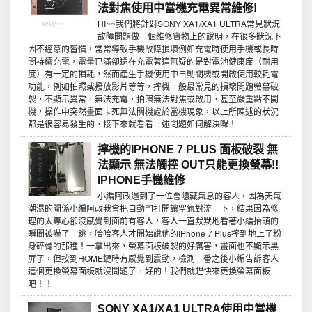
法對焦使用中當機充電異常維修!
HI~~我們將針對SONY XA1/XA1 ULTRA常見狀況
故障問題做一個維修實物上的說明，在很多狀況下
因不經意的習慣，常常導致手機故障損壞例如充電時使用手機或長時
間持續充電，電量已滿卻還在充電著這無疑的是對電池健康度（耐用
度）有一定的損耗，然而產生手機使用中自動關機或開啟使用較耗電
功能，例如拍照或撥放影片等等，摔機一般最常見的損壞問題螢幕破
裂，不顯示異常，無法充電，拍照無法對焦或啟用，甚至嚴重點不開
機，操作中突然畫面卡死無法關機處於當機現象，以上所陳述的狀況
都是很容易發生的，接下來就看看上述問題如何解決囉！
摔機的IPHONE 7 PLUS 面板破裂 無
法顯示 無法觸控 OUT只能更換螢幕!!
IPHONE手機維修
小編阿政遇到了一位會隱藏氣息的客人，因為天氣
潮濕的關係小編阿政我會把自動門打開讓空氣對流一下，結果因為修
理的太專心卻沒感覺到面前有客人，客人一直默默地看著小編抬頭的
瞬間被嚇了一跳，哈哈客人才開始說他的IPhone 7 Plus摔到地上了粉
身碎骨的那種！一拿出來，螢幕面板破裂的好厲害，畫面也不顯示黑
屏了，但按到HOME鍵時有感覺到震動，檢測一番之後小編告訴客人
這個更換螢幕面板就沒問題了，好的！我們就趕快來更換螢幕面板
吧！！
SONY XA1/XA1 ULTRA使用中當機