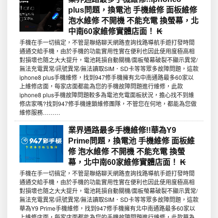
plus問題，換電池 手機維修 面板維修
泡水維修 不開機 不能充電 換螢幕，北
中南60家維修實體店面！ ₭
手機在手一切搞定，不管是聯絡聊天網路查詢找路導航手遊打發時間
通通交給手機，由於手機的功能實用性實在便利也因此使用度極高相
對損壞也隨之大大提升，電池耗損自動關機/面板螢幕破裂不顯示異常/
無法充電異常/訊號異常/無法讀取SIM．SD卡等等眾多故障問題，這款
iphone8 plus手機維修，找到947修手機擁有北中南通路最多60家以
上維修店面，每家店面都能為您的手機故障問題進行維修，此款
iphone8 plus手機故障問題較多為電池充電面板狀況，擔心找不到維
修店家嗎?找到947修手機連鎖維修團隊，不管您在何地，都能為您做
維修服務………
業界通路最多手機維修!!華為Y9
Prime問題，換電池 手機維修 面板維
修 泡水維修 不開機 不能充電 換螢
幕，北中南60家維修實體店面！ ₭
手機在手一切搞定，不管是聯絡聊天網路查詢找路導航手遊打發時間
通通交給手機，由於手機的功能實用性實在便利也因此使用度極高相
對損壞也隨之大大提升，電池耗損自動關機/面板螢幕破裂不顯示異常/
無法充電異常/訊號異常/無法讀取SIM．SD卡等等眾多故障問題，這款
華為Y9 Prime手機維修，找到947修手機擁有北中南通路最多60家以
上維修店面，每家店面都能為您的手機故障問題進行維修，此款華為