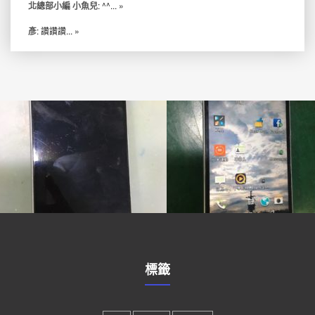
北總部小編 小魚兒
: ^^...
»
彥
: 讚讚讚...
»
標籤