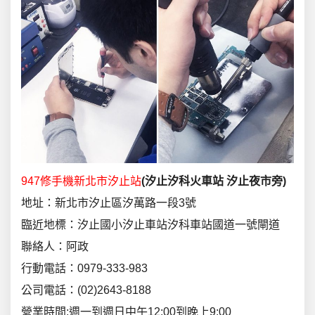
947修手機新北市汐止站
(
汐止汐科火車站
汐止夜市旁
)
地址：新北市汐止區汐萬路一段3號
臨近地標：汐止國小汐止車站汐科車站國道一號閘道
聯絡人：阿政
行動電話：0979-333-983
公司電話：(02)2643-8188
營業時間:週一到週日中午12:00到晚上9:00