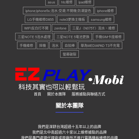
asus
htc維修
ipad維修
iphone;iphone5s;泡水;受潮;不開機;防潮變色
iphone維修
LG手機維修D855
note3更換主機板
samsung維修
WIFI反白打不開
zenfone
三星J〈N075T〉泡水、維修
三星NOTE 5泡水處理
三星NOTE 5電池更換
手機SIM卡座維修
手機維修
摔機
泡水
自拍捧
華為MEDIAPAD T3不充電
螢幕破裂
首頁
關於本團隊
服務據點與聯絡方式
關於本團隊
我們是深耕台灣超過十五年以上的品牌
我們是北中南超過六十家以上維修據點的品牌
我們是專門處理代理商或原廠所不進行電路機板維修的品牌