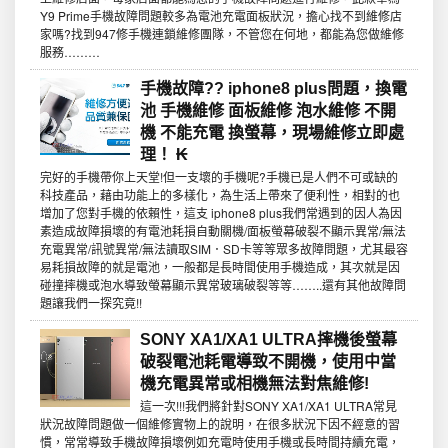
Y9 Prime手機故障問題較多為電池充電面板狀況，擔心找不到維修店
家嗎?找到947修手機連鎖維修團隊，不管您在何地，都能為您做維修
服務………
手機故障?? iphone8 plus問題，換電
池 手機維修 面板維修 泡水維修 不開
機 不能充電 換螢幕，現場維修立即處
理！ ₭
完好的手機帶你上天堂!但一支壞的手機呢?手機已是人們不可或缺的
科技產品，藉由功能上的多樣化，為生活上帶來了便利性，相對的也
增加了您對手機的依賴性，這支 iphone8 plus我們常遇到的因人為因
素造成故障損壞的有電池耗損自動關機/面板螢幕破裂不顯示異常/無法
充電異常/訊號異常/無法讀取SIM．SD卡等等眾多故障問題，尤其最容
易耗損故障的就是電池，一般都是長時間使用手機造成，其次就是因
碰撞摔機或泡水導致螢幕顯示異常玻璃破裂等等……..還有其他故障問
題讓我們一探究竟!!
SONY XA1/XA1 ULTRA摔機後螢幕
破裂電池耗電導致不開機，使用中當
機充電異常或相機無法對焦維修!
這一次!!!我們將針對SONY XA1/XA1 ULTRA常見
狀況故障問題做一個維修實物上的說明，在很多狀況下因不經意的習
慣，常常導致手機故障損壞例如充電時使用手機或長時間持續充電，