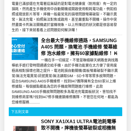
電量已滿卻還在充電著這無疑的是對電池健康度（耐用度）有一定的
損耗，然而產生手機使用中自動關機或開啟使用較耗電功能，例如拍
照或撥放影片等等，摔機一般最常見的損壞問題螢幕破裂，不顯示異
常，無法充電，拍照無法對焦或啟用，甚至嚴重點不開機，操作中突
然畫面卡死無法關機處於當機現象，以上所陳述的狀況都是很容易發
生的，接下來就看看上述問題如何解決囉！
全台最大手機維修通路，SAMSUNG
A40S 問題，換電池 手機維修 螢幕維
修 泡水維修，擁有60家據點維修！ ₭
一機在手一切搞定，不管是聯絡聊天網路查詢找路
導航手遊打發時間通通交給手機，由於手機功能實在太方便了使用度
極高相對損壞也隨之提升，電池耗損自動關機/面板螢幕破裂不顯示異
常/無法充電異常/訊號異常/無法讀取SIM．SD卡等等眾多故障問題，
這台SAMSUNG A40S手機維修，找到947團隊擁有全台60家以上維
修據點，每個據點都能為您的手機故障問題進行維修，此款
SAMSUNG A40S手機故障問題較多為電池充電面板狀況，害怕找不
到維修商家嗎?找到947修手機連鎖維修團隊，不管您在何地，都能為
您維修服務………
下五則文章
SONY XA1/XA1 ULTRA電池耗電導
致不開機，摔機後螢幕破裂或相機無