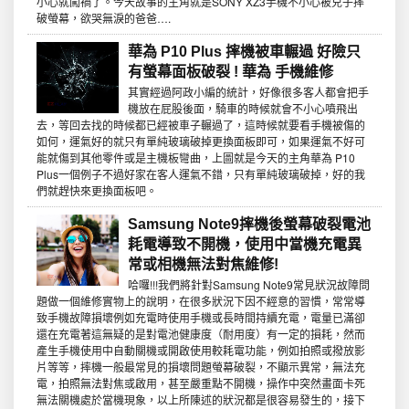
小心就闖禍了。今天故事的主角就是SONY XZ3手機不小心被兒子摔
破螢幕，欲哭無淚的爸爸….
華為 P10 Plus 摔機被車輾過 好險只
有螢幕面板破裂 ! 華為 手機維修
其實經過阿政小編的統計，好像很多客人都會把手
機放在屁股後面，騎車的時候就會不小心噴飛出
去，等回去找的時候都已經被車子輾過了，這時候就要看手機被傷的
如何，運氣好的就只有單純玻璃破掉更換面板即可，如果運氣不好可
能就傷到其他零件或是主機板彎曲，上圖就是今天的主角華為 P10
Plus一個例子不過好家在客人運氣不錯，只有單純玻璃破掉，好的我
們就趕快來更換面板吧。
Samsung Note9摔機後螢幕破裂電池
耗電導致不開機，使用中當機充電異
常或相機無法對焦維修!
哈囉!!!我們將針對Samsung Note9常見狀況故障問
題做一個維修實物上的說明，在很多狀況下因不經意的習慣，常常導
致手機故障損壞例如充電時使用手機或長時間持續充電，電量已滿卻
還在充電著這無疑的是對電池健康度（耐用度）有一定的損耗，然而
產生手機使用中自動關機或開啟使用較耗電功能，例如拍照或撥放影
片等等，摔機一般最常見的損壞問題螢幕破裂，不顯示異常，無法充
電，拍照無法對焦或啟用，甚至嚴重點不開機，操作中突然畫面卡死
無法關機處於當機現象，以上所陳述的狀況都是很容易發生的，接下