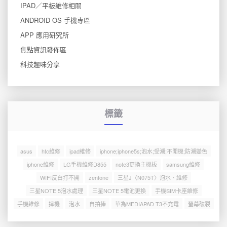
IPAD／平板維修相關
ANDROID OS 手機專區
APP 應用研究所
焦點資訊發佈區
科技趣味分享
標籤
asus
htc維修
ipad維修
iphone;iphone5s;泡水;受潮;不開機;防潮變色
iphone維修
LG手機維修D855
note3更換主機板
samsung維修
WIFI反白打不開
zenfone
三星J〈N075T〉泡水、維修
三星NOTE 5泡水處理
三星NOTE 5電池更換
手機SIM卡座維修
手機維修
摔機
泡水
自拍捧
華為MEDIAPAD T3不充電
螢幕破裂