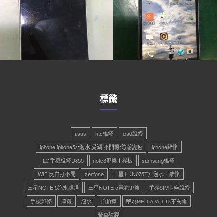
標籤
asus
htc維修
ipad維修
iphone;iphone5s;泡水;受潮;不開機;防潮變色
iphone維修
LG手機維修D855
note3更換主機板
samsung維修
WIFI反白打不開
zenfone
三星J〈N075T〉泡水、維修
三星NOTE 5泡水處理
三星NOTE 5電池更換
手機SIM卡座維修
手機維修
摔機
泡水
自拍捧
華為MEDIAPAD T3不充電
螢幕破裂