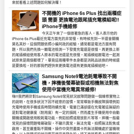
來就看看上述問題如何解決囉！
不開機的 iPhone 6s Plus 找出兩種症
頭 需要 更換電池跟尾插充電模組呢!!
iPhone手機維修
今天正午來了一個很著急的客人，客人表示他的
iPhone 6s Plus最近充電方面充的非常慢，有時候充到一半還會關機
莫名其妙，這個問題依照小編阿政的經驗，通常都是電池方面有問
題，所以我們先換一顆電池檢測一下發覺充電還是很慢，再更換上新
的尾插模組使用客人原本的電池還是充很慢，尾插模組跟電池一起測
試原來是兩個都壞了，畢竟這兩種零件本身都是消耗品該換的時候還
是要換啦，好的那我們趕快來更換電池還有更換尾插模組吧。
Samsung Note9電池耗電導致不開
機，摔機後螢幕破裂或相機無法對焦
使用中當機充電異常維修!
嗨!!!我們將針對Samsung Note9常見狀況故障問題做一個維修實物上
的說明，在很多狀況下因不經意的習慣，常常導致手機故障損壞例如
充電時使用手機或長時間持續充電，電量已滿卻還在充電著這無疑的
是對電池健康度（耐用度）有一定的損耗，然而產生手機使用中自動
關機或開啟使用較耗電功能，例如拍照或撥放影片等等，摔機一般最
常見的損壞問題螢幕破裂，不顯示異常，無法充電，拍照無法對焦或
啟用，甚至嚴重點不開機，操作中突然畫面卡死無法關機處於當機現
象，以上所陳述的狀況都是很容易發生的，接下來就看看上述問題如