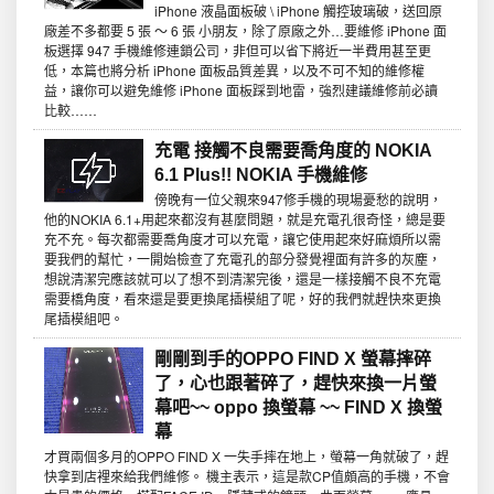
iPhone 液晶面板破 \ iPhone 觸控玻璃破，送回原
廠差不多都要 5 張 ～ 6 張 小朋友，除了原廠之外…要維修 iPhone 面
板選擇 947 手機維修連鎖公司，非但可以省下將近一半費用甚至更
低，本篇也將分析 iPhone 面板品質差異，以及不可不知的維修權
益，讓你可以避免維修 iPhone 面板踩到地雷，強烈建議維修前必讀
比較……
充電 接觸不良需要喬角度的 NOKIA
6.1 Plus!! NOKIA 手機維修
傍晚有一位父親來947修手機的現場憂愁的說明，
他的NOKIA 6.1+用起來都沒有甚麼問題，就是充電孔很奇怪，總是要
充不充。每次都需要喬角度才可以充電，讓它使用起來好麻煩所以需
要我們的幫忙，一開始檢查了充電孔的部分發覺裡面有許多的灰塵，
想說清潔完應該就可以了想不到清潔完後，還是一樣接觸不良不充電
需要橋角度，看來還是要更換尾插模組了呢，好的我們就趕快來更換
尾插模組吧。
剛剛到手的OPPO FIND X 螢幕摔碎
了，心也跟著碎了，趕快來換一片螢
幕吧~~ oppo 換螢幕 ~~ FIND X 換螢
幕
才買兩個多月的OPPO FIND X 一失手摔在地上，螢幕一角就破了，趕
快拿到店裡來給我們維修。 機主表示，這是款CP值頗高的手機，不會