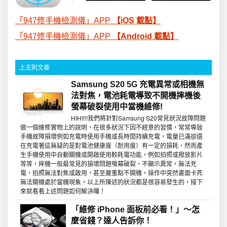
「947修手機檢測儀」APP
【iOS
載點】
「947修手機檢測儀」APP
【Android
載點】
上五則文章
Samsung S20 5G 充電異常或相機無
法對焦，電池耗電導致不開機摔機後
螢幕破裂使用中當機維修!
HIHI!!!我們將針對Samsung S20常見狀況故障問題
做一個維修實物上的說明，在很多狀況下因不經意的習慣，常常導致
手機故障損壞例如充電時使用手機或長時間持續充電，電量已滿卻還
在充電著這無疑的是對電池健康度（耐用度）有一定的損耗，然而產
生手機使用中自動關機或開啟使用較耗電功能，例如拍照或撥放影片
等等，摔機一般最常見的損壞問題螢幕破裂，不顯示異常，無法充
電，拍照無法對焦或啟用，甚至嚴重點不開機，操作中突然畫面卡死
無法關機處於當機現象，以上所陳述的狀況都是很容易發生的，接下
來就看看上述問題如何解決囉！
「維修 iPhone 面板前必看！」～怎
麼省錢？達人告訴你！