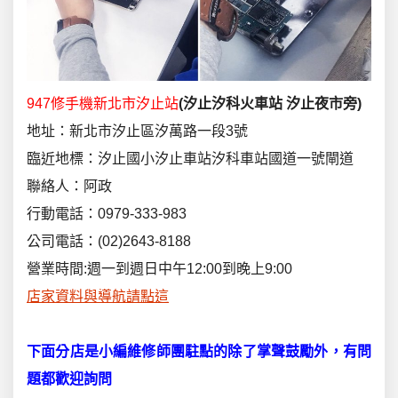
947修手機新北市汐止站
(
汐止汐科火車站
汐止夜市旁
)
地址：新北市汐止區汐萬路一段3號
臨近地標：汐止國小汐止車站汐科車站國道一號閘道
聯絡人：阿政
行動電話：0979-333-983
公司電話：(02)2643-8188
營業時間:週一到週日中午12:00到晚上9:00
店家資料與導航請點這
下面分店是小編維修師團駐點的除了掌聲鼓勵外，有問
題都歡迎詢問