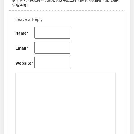
何解決囉！
Leave a Reply
Name*
Email*
Website*