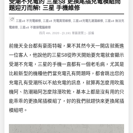
受潮不充電的 三星S8 更換尾插充電模組問
題迎刃而解! 三星 手機維修
三星s8 不充電維修
,
三星s8 充電異常維修
,
三星s8充電孔潮濕維修
,
三星s8 無法充
電維修
,
三星s8 不連接電腦維修
四月 4th, 2020 - [3,191 單篇瀏覽 ] - 該編
前幾天全台都有豪雨特報，果不其然今天一開店就衝進
一位客人，他說他的三星S8從昨天開始要充電就會顯示
受潮不充電，三星的手機一直都有一個老毛病，尤其是
比較新型的機種他們當充電孔有問題時，都會跳出您的
充電孔有受潮所以不給充電的訊息，就算再怎麼用吹風
機阿、防潮箱阿怎麼除溼吹乾，基本上都是沒有用的只
能乖乖的更換尾插模組了，好的我們就趕快來更換尾插
模組吧。