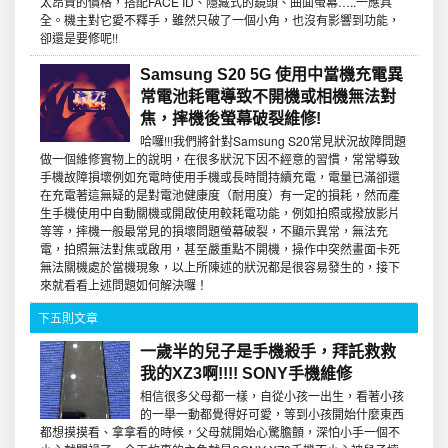
太昂貴的價格，搭配FACE ID、隱藏式的鏡頭、曲面螢幕…..一應具
全。機主對它愛不釋手，雖然只破了一個小角，也沒有影響到功能，
卻還是要修呢!!
Samsung S20 5G 使用中當機充電異
常電池耗電導致不開機或相機無法對
焦，摔機後螢幕破裂維修!
哈囉!!!我們將針對Samsung S20常見狀況故障問題
做一個維修實物上的說明，在很多狀況下因不經意的習慣，常常導致
手機故障損壞例如充電時使用手機或長時間持續充電，電量已滿卻還
在充電著這無疑的是對電池健康度（耐用度）有一定的損耗，然而產
生手機使用中自動關機或開啟使用較耗電功能，例如拍照或撥放影片
等等，摔機一般最常見的損壞問題螢幕破裂，不顯示異常，無法充
電，拍照無法對焦或啟用，甚至嚴重點不開機，操作中突然畫面卡死
無法關機處於當機現象，以上所陳述的狀況都是很容易發生的，接下
來就看看上述問題如何解決囉！
下五則文章
一歲半的兒子是手機殺手，拜託救救
我的XZ3啊!!!! SONY手機維修
相信很多父母都一樣，自從小孩一出生，看著小孩
的一舉一動都覺得好可愛，等到小孩開始什麼東西
都想摸摸看、拿拿看的時候，父母就開始心驚膽顫，深怕小手一個不