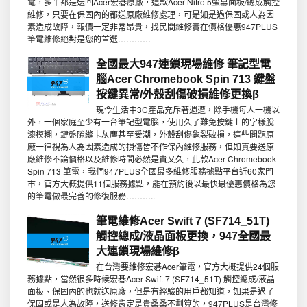
電，多半都是送回Acer宏碁原廠，這款Acer Nitro 5螢幕面板/總成觸控
維修，只要在保固內的都送原廠維修處理，可是如是過保固或人為因
素造成故障，報價一定非常昂貴，找民間維修實在價格優惠947PLUS
筆電維修絕對是您的首選…………
全國最大947連鎖現場維修 筆記型電
腦Acer Chromebook Spin 713 鍵盤
按鍵異常/外殼刮傷破損維修更換β
現今生活中3C產品充斥著週遭，除手機每人一機以
外，一個家庭至少有一台筆記型電腦，使用久了難免按鍵上的字樣脫
漆模糊，鍵盤隙縫卡灰塵甚至受潮，外殼刮傷龜裂破損，這些問題原
廠一律視為人為因素造成的損傷皆不作保內維修服務，但如真要送原
廠維修不論價格以及維修時間必然是貴又久，此款Acer Chromebook
Spin 713 筆電，我們947PLUS全國最多維修服務據點平台近60家門
市，官方大概提供11個服務據點，能在預約後以最快最優惠價格為您
的筆電做最完善的修復服務………..
筆電維修Acer Swift 7 (SF714_51T)
觸控總成/液晶面板更換，947全國最
大連鎖現場維修β
在台灣要維修宏碁Acer筆電，官方大概提供24個服
務據點，當然很多時候宏碁Acer Swift 7 (SF714_51T) 觸控總成/液晶
面板、保固內的也就送原廠，但是有經驗的用戶都知道，如果是過了
保固或是人為故障，送修肯定是貴桑桑不劃算的，947PLUS是台灣修