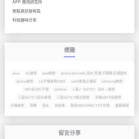
APP 應用研究所
焦點資訊發佈區
科技趣味分享
標籤
asus
htc維修
ipad維修
iphone;iphone5s;泡水;受潮;不開機;防潮變色
iphone維修
LG手機維修D855
note3更換主機板
samsung維修
WIFI反白打不開
zenfone
三星J〈N075T〉泡水、維修
三星NOTE 5泡水處理
三星NOTE 5電池更換
手機SIM卡座維修
手機維修
摔機
泡水
自拍捧
華為MEDIAPAD T3不充電
螢幕破裂
留言分享