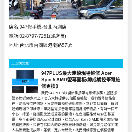
店名:947修手機-台北內湖店
電話:02-8797-7251(邱店長)
地址:台北市內湖區港墘路57號
上五則文章
947PLUS最大連鎖現場維修 Acer
Spin 5 AMD螢幕面板/總成觸控筆電維
修更換β
我們947PLUS以開始承接筆電維修服務，服務據
點多達近60家以上，官方大概提供30個服務據點，我們維修價格實
在、送修等待時間短，只要來電預約確認維修，立即為您備貨，貨到
通知現場立即維修，筆記型電腦普遍都是隨身攜帶物品，有時一個不
小心．摔落，碰撞難免造成筆電的損壞，在台如要維修Acer宏碁筆
電，多半都是送回Acer宏碁原廠，這款Acer Spin 5 AMD螢幕面板/總
成觸控維修，只要在保固內的都送原廠維修處理，可是如是過保固或
人為因素造成故障，報價一定非常昂貴，找民間維修實在價格優惠