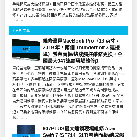
手機起家最大維修連鎖，目前已經全面開放筆電維修服務，第三方維
修的好處是價格優惠、速度更快，有預約現貨甚至可以當場、當面維
修，947PLUS筆電維修目前可以支援的維修據點更是多達50家以
上⋯⋯
下五則文章
維修筆電MacBook Pro（13 英寸，
2019 年，兩個 Thunderbolt 3 連接
埠）螢幕面板/總成觸控維修更換，全
國最大947連鎖現場維修β
筆記型電腦一直都是商務人士或是工作必須使用的隨身攜帶物品，有
時一個不小心．摔落，碰撞難免造成筆電的損壞，台灣如要維修Apple
蘋果筆電，多半都是送回蘋果原廠，這款MacBook Pro（13 英寸，
2019 年，兩個 Thunderbolt 3 連接埠）螢幕面板/總成觸控維修，只要
在保固內的都送原廠維修處理，可是如是過保固或人為因素造成故
障，報價一定非常昂貴，但在民間修手機起家的947PLUS是目前全台
最大連鎖維修，我們以開始承接筆電維修服務，服務據點多達50家以
上，官方大概提供24個服務據點，我們維修價格實在、送修等待時間
短，只要來電預約確認維修，立即為您備貨，貨到通知現場立即維
修………
947PLUS最大連鎖現場維修 Acer
Swift 7 (SF714_51T)螢幕面板/總成觸