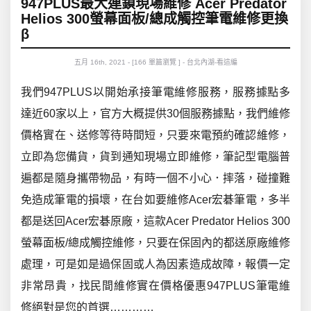
947PLUS最大連鎖現場維修 Acer Predator
Helios 300螢幕面板/總成觸控筆電維修更換
β
五月 16th, 2021 - [166 單篇瀏覽 ] - 台北內湖-看這編
我們947PLUS以開始承接筆電維修服務，服務據點多
達近60家以上，官方大概提供30個服務據點，我們維修
價格實在、送修等待時間短，只要來電預約確認維修，
立即為您備貨，貨到通知現場立即維修，筆記型電腦普
遍都是
隨身攜帶物品，有時一個不小心．摔落，碰撞難
免造成筆電的損壞，在台
如要維修Acer宏碁
筆電，
多半
都是送回Acer宏碁原廠，這款Acer Predator Helios 300
螢幕面板/總成觸控維修，只要在
保固內的都送原廠維修
處理，可是如是過保固或人為因素造成故障，報價一定
非常昂貴，找民間維修實在價格優惠947PLUS筆電維
修絕對是您的首選…………