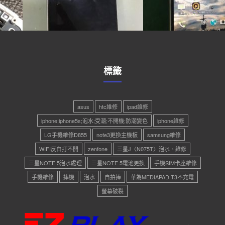
標籤
asus
htc維修
ipad維修
iphone;iphone5s;泡水;受潮;不開機;防潮變色
iphone維修
LG手機維修D855
note3更換主機板
samsung維修
WIFI反白打不開
zenfone
三星J〈N075T〉泡水、維修
三星NOTE 5泡水處理
三星NOTE 5電池更換
手機SIM卡座維修
手機維修
摔機
泡水
自拍捧
華為MEDIAPAD T3不充電
螢幕破裂