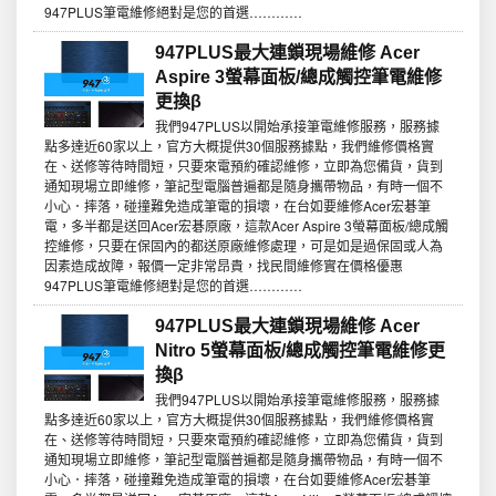
947PLUS筆電維修絕對是您的首選…………
947PLUS最大連鎖現場維修 Acer
Aspire 3螢幕面板/總成觸控筆電維修
更換β
我們947PLUS以開始承接筆電維修服務，服務據
點多達近60家以上，官方大概提供30個服務據點，我們維修價格實
在、送修等待時間短，只要來電預約確認維修，立即為您備貨，貨到
通知現場立即維修，筆記型電腦普遍都是隨身攜帶物品，有時一個不
小心．摔落，碰撞難免造成筆電的損壞，在台如要維修Acer宏碁筆
電，多半都是送回Acer宏碁原廠，這款Acer Aspire 3螢幕面板/總成觸
控維修，只要在保固內的都送原廠維修處理，可是如是過保固或人為
因素造成故障，報價一定非常昂貴，找民間維修實在價格優惠
947PLUS筆電維修絕對是您的首選…………
947PLUS最大連鎖現場維修 Acer
Nitro 5螢幕面板/總成觸控筆電維修更
換β
我們947PLUS以開始承接筆電維修服務，服務據
點多達近60家以上，官方大概提供30個服務據點，我們維修價格實
在、送修等待時間短，只要來電預約確認維修，立即為您備貨，貨到
通知現場立即維修，筆記型電腦普遍都是隨身攜帶物品，有時一個不
小心．摔落，碰撞難免造成筆電的損壞，在台如要維修Acer宏碁筆