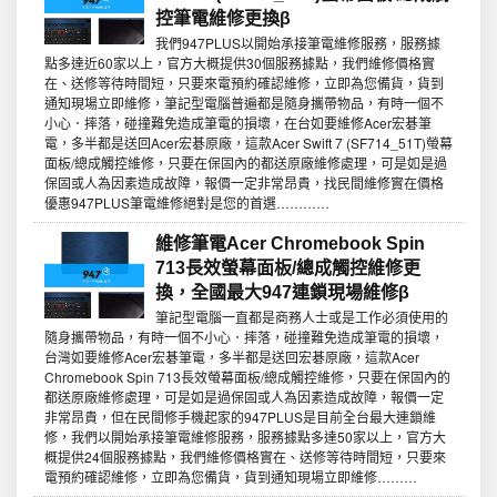
控筆電維修更換β
我們947PLUS以開始承接筆電維修服務，服務據
點多達近60家以上，官方大概提供30個服務據點，我們維修價格實
在、送修等待時間短，只要來電預約確認維修，立即為您備貨，貨到
通知現場立即維修，筆記型電腦普遍都是隨身攜帶物品，有時一個不
小心．摔落，碰撞難免造成筆電的損壞，在台如要維修Acer宏碁筆
電，多半都是送回Acer宏碁原廠，這款Acer Swift 7 (SF714_51T)螢幕
面板/總成觸控維修，只要在保固內的都送原廠維修處理，可是如是過
保固或人為因素造成故障，報價一定非常昂貴，找民間維修實在價格
優惠947PLUS筆電維修絕對是您的首選…………
維修筆電Acer Chromebook Spin
713長效螢幕面板/總成觸控維修更
換，全國最大947連鎖現場維修β
筆記型電腦一直都是商務人士或是工作必須使用的
隨身攜帶物品，有時一個不小心．摔落，碰撞難免造成筆電的損壞，
台灣如要維修Acer宏碁筆電，多半都是送回宏碁原廠，這款Acer
Chromebook Spin 713長效螢幕面板/總成觸控維修，只要在保固內的
都送原廠維修處理，可是如是過保固或人為因素造成故障，報價一定
非常昂貴，但在民間修手機起家的947PLUS是目前全台最大連鎖維
修，我們以開始承接筆電維修服務，服務據點多達50家以上，官方大
概提供24個服務據點，我們維修價格實在、送修等待時間短，只要來
電預約確認維修，立即為您備貨，貨到通知現場立即維修………