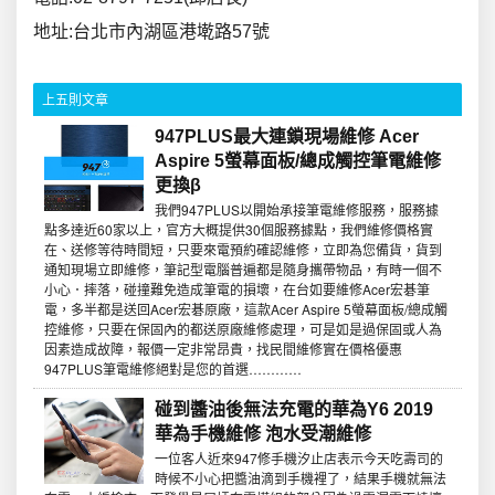
地址:台北市內湖區港墘路57號
上五則文章
947PLUS最大連鎖現場維修 Acer
Aspire 5螢幕面板/總成觸控筆電維修
更換β
我們947PLUS以開始承接筆電維修服務，服務據
點多達近60家以上，官方大概提供30個服務據點，我們維修價格實
在、送修等待時間短，只要來電預約確認維修，立即為您備貨，貨到
通知現場立即維修，筆記型電腦普遍都是隨身攜帶物品，有時一個不
小心．摔落，碰撞難免造成筆電的損壞，在台如要維修Acer宏碁筆
電，多半都是送回Acer宏碁原廠，這款Acer Aspire 5螢幕面板/總成觸
控維修，只要在保固內的都送原廠維修處理，可是如是過保固或人為
因素造成故障，報價一定非常昂貴，找民間維修實在價格優惠
947PLUS筆電維修絕對是您的首選…………
碰到醬油後無法充電的華為Y6 2019
華為手機維修 泡水受潮維修
一位客人近來947修手機汐止店表示今天吃壽司的
時候不小心把醬油滴到手機裡了，結果手機就無法