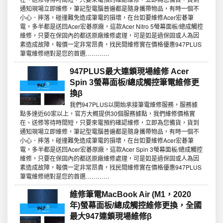
通知現場立即維修，筆記型電腦普遍都是隨身攜帶物品，有時一個不
小心．摔落，碰撞難免造成筆電的損壞，在台如要維修Acer宏碁筆
電，多半都是送回Acer宏碁原廠，這款Acer Nitro 5螢幕面板/總成觸控
維修，只要在保固內的都送原廠維修處理，可是如是過保固或人為因
素造成故障，報價一定非常昂貴，找民間維修實在價格優惠947PLUS
筆電維修絕對是您的首選…………
947PLUS最大連鎖現場維修 Acer
Spin 3螢幕面板/總成觸控筆電維修更
換β
我們947PLUS以開始承接筆電維修服務，服務據
點多達近60家以上，官方大概提供30個服務據點，我們維修價格實
在、送修等待時間短，只要來電預約確認維修，立即為您備貨，貨到
通知現場立即維修，筆記型電腦普遍都是隨身攜帶物品，有時一個不
小心．摔落，碰撞難免造成筆電的損壞，在台如要維修Acer宏碁筆
電，多半都是送回Acer宏碁原廠，這款Acer Spin 3螢幕面板/總成觸控
維修，只要在保固內的都送原廠維修處理，可是如是過保固或人為因
素造成故障，報價一定非常昂貴，找民間維修實在價格優惠947PLUS
筆電維修絕對是您的首選…………
維修筆電MacBook Air (M1，2020
年)螢幕面板/總成觸控維修更換，全國
最大947連鎖現場維修β