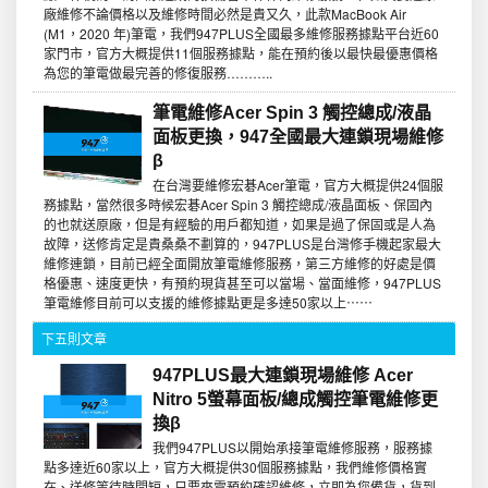
廠維修不論價格以及維修時間必然是貴又久，此款MacBook Air
(M1，2020 年)筆電，我們947PLUS全國最多維修服務據點平台近60
家門市，官方大概提供11個服務據點，能在預約後以最快最優惠價格
為您的筆電做最完善的修復服務………..
筆電維修Acer Spin 3 觸控總成/液晶
面板更換，947全國最大連鎖現場維修
β
在台灣要維修宏碁Acer筆電，官方大概提供24個服
務據點，當然很多時候宏碁Acer Spin 3 觸控總成/液晶面板、保固內
的也就送原廠，但是有經驗的用戶都知道，如果是過了保固或是人為
故障，送修肯定是貴桑桑不劃算的，947PLUS是台灣修手機起家最大
維修連鎖，目前已經全面開放筆電維修服務，第三方維修的好處是價
格優惠、速度更快，有預約現貨甚至可以當場、當面維修，947PLUS
筆電維修目前可以支援的維修據點更是多達50家以上⋯⋯
下五則文章
947PLUS最大連鎖現場維修 Acer
Nitro 5螢幕面板/總成觸控筆電維修更
換β
我們947PLUS以開始承接筆電維修服務，服務據
點多達近60家以上，官方大概提供30個服務據點，我們維修價格實
在、送修等待時間短，只要來電預約確認維修，立即為您備貨，貨到