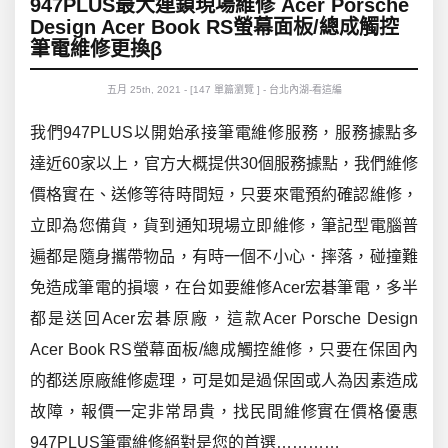
947PLUS最大連鎖現場維修 Acer Porsche
Design Acer Book RS螢幕面板/總成觸控
筆電維修更換β
五月 25th, 2021 - [147 單篇瀏覽 ] - 台北內湖-看這編
我們947PLUS以開始承接筆電維修服務，服務據點多
達近60家以上，官方大概提供30個服務據點，我們維修
價格實在、送修等待時間短，只要來電預約確認維修，
立即為您備貨，貨到通知現場立即維修，筆記型電腦普
遍都是
隨身攜帶物品，有時一個不小心．摔落，碰撞難
免造成筆電的損壞，在台
如要維修Acer宏碁
筆電，
多半
都是送回Acer宏碁原廠，這款Acer Porsche Design
Acer Book RS
螢幕面板/總成觸控維修，只要在
保固內
的都送原廠維修處理，可是如是過保固或人為因素造成
故障，報價一定非常昂貴，找民間維修實在價格優惠
947PLUS筆電維修絕對是您的首選…………