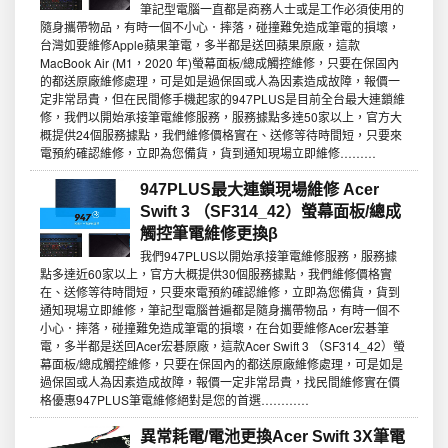
筆記型電腦一直都是商務人士或是工作必須使用的
隨身攜帶物品，有時一個不小心．摔落，碰撞難免造成筆電的損壞，
台灣如要維修Apple蘋果筆電，多半都是送回蘋果原廠，這款
MacBook Air (M1，2020 年)螢幕面板/總成觸控維修，只要在保固內
的都送原廠維修處理，可是如是過保固或人為因素造成故障，報價一
定非常昂貴，但在民間修手機起家的947PLUS是目前全台最大連鎖維
修，我們以開始承接筆電維修服務，服務據點多達50家以上，官方大
概提供24個服務據點，我們維修價格實在、送修等待時間短，只要來
電預約確認維修，立即為您備貨，貨到通知現場立即維修………
947PLUS最大連鎖現場維修 Acer
Swift 3 （SF314_42）螢幕面板/總成
觸控筆電維修更換β
我們947PLUS以開始承接筆電維修服務，服務據
點多達近60家以上，官方大概提供30個服務據點，我們維修價格實
在、送修等待時間短，只要來電預約確認維修，立即為您備貨，貨到
通知現場立即維修，筆記型電腦普遍都是隨身攜帶物品，有時一個不
小心．摔落，碰撞難免造成筆電的損壞，在台如要維修Acer宏碁筆
電，多半都是送回Acer宏碁原廠，這款Acer Swift 3 （SF314_42）螢
幕面板/總成觸控維修，只要在保固內的都送原廠維修處理，可是如是
過保固或人為因素造成故障，報價一定非常昂貴，找民間維修實在價
格優惠947PLUS筆電維修絕對是您的首選…………
異常耗電/電池更換Acer Swift 3X筆電