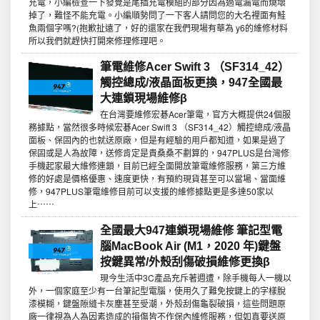
充電，小編檢查一下發覺是尾插充電模組的部分因為過電漏電而燒壞
掉了，難怪不能充電。小編順勢問了一下客人請問您的大名裡面有鮭
魚兩個字嗎?(抱歉扯遠了，好的還家在我們現場有華為 y6的維修材料
所以我們就趕快打開來修理修理吧。
筆電維修Acer Swift 3 （SF314_42）
觸控總成/液晶面板更換，947全國最
大連鎖現場維修β
在台灣要維修宏碁Acer筆電，官方大概提供24個服
務據點，當然很多時候宏碁Acer Swift 3 （SF314_42）觸控總成/液晶
面板、保固內的也就送原廠，但是有經驗的用戶都知道，如果是過了
保固或是人為故障，送修肯定是貴桑桑不劃算的，947PLUS是台灣修
手機起家最大維修連鎖，目前已經全面開放筆電維修服務，第三方維
修的好處是價格優惠、速度更快，有預約現貨甚至可以當場、當面維
修，947PLUS筆電維修目前可以支援的維修據點更是多達50家以
上⋯⋯
全國最大947連鎖現場維修 筆記型電
腦MacBook Air (M1，2020 年)鍵盤
按鍵異常/外殼刮傷破損維修更換β
現今生活中3C產品充斥著週遭，除手機每人一機以
外，一個家庭至少有一台筆記型電腦，使用久了難免按鍵上的字樣脫
漆模糊，鍵盤隙縫卡灰塵甚至受潮，外殼刮傷龜裂破損，這些問題原
廠一律視為人為因素造成的損傷皆不作保內維修服務，但如真要送原