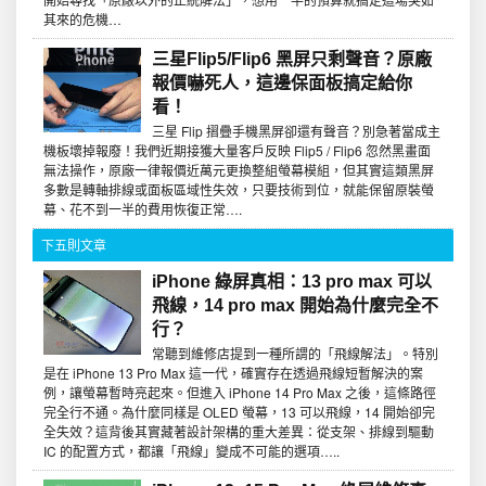
其來的危機…
三星Flip5/Flip6 黑屏只剩聲音？原廠
報價嚇死人，這邊保面板搞定給你
看！
三星 Flip 摺疊手機黑屏卻還有聲音？別急著當成主
機板壞掉報廢！我們近期接獲大量客戶反映 Flip5 / Flip6 忽然黑畫面
無法操作，原廠一律報價近萬元更換整組螢幕模組，但其實這類黑屏
多數是轉軸排線或面板區域性失效，只要技術到位，就能保留原裝螢
幕、花不到一半的費用恢復正常….
下五則文章
iPhone 綠屏真相：13 pro max 可以
飛線，14 pro max 開始為什麼完全不
行？
常聽到維修店提到一種所謂的「飛線解法」。特別
是在 iPhone 13 Pro Max 這一代，確實存在透過飛線短暫解決的案
例，讓螢幕暫時亮起來。但進入 iPhone 14 Pro Max 之後，這條路徑
完全行不通。為什麼同樣是 OLED 螢幕，13 可以飛線，14 開始卻完
全失效？這背後其實藏著設計架構的重大差異：從支架、排線到驅動
IC 的配置方式，都讓「飛線」變成不可能的選項…..