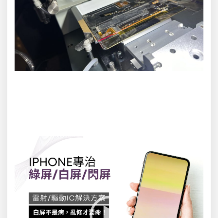
影
片
播
放
器