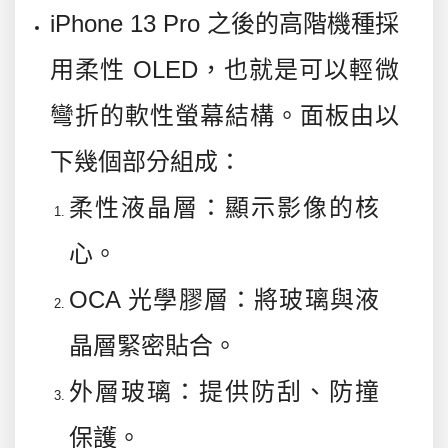
iPhone 13 Pro 之後的高階機種採
用柔性 OLED，也就是可以輕微
彎折的軟性螢幕結構。面板由以
下幾個部分組成：
柔性液晶層
：顯示影像的核
心。
OCA 光學膠層
：將玻璃與液
晶層緊密貼合。
外層玻璃
：提供防刮、防撞
保護。