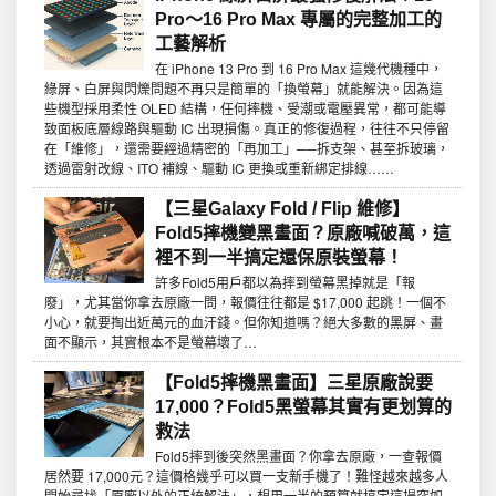
Pro～16 Pro Max 專屬的完整加工的
工藝解析
在 iPhone 13 Pro 到 16 Pro Max 這幾代機種中，
綠屏、白屏與閃爍問題不再只是簡單的「換螢幕」就能解決。因為這
些機型採用柔性 OLED 結構，任何摔機、受潮或電壓異常，都可能導
致面板底層線路與驅動 IC 出現損傷。真正的修復過程，往往不只停留
在「維修」，還需要經過精密的「再加工」──拆支架、甚至拆玻璃，
透過雷射改線、ITO 補線、驅動 IC 更換或重新綁定排線……
【三星Galaxy Fold / Flip 維修】
Fold5摔機變黑畫面？原廠喊破萬，這
裡不到一半搞定還保原裝螢幕！
許多Fold5用戶都以為摔到螢幕黑掉就是「報
廢」，尤其當你拿去原廠一問，報價往往都是 $17,000 起跳！一個不
小心，就要掏出近萬元的血汗錢。但你知道嗎？絕大多數的黑屏、畫
面不顯示，其實根本不是螢幕壞了…
【Fold5摔機黑畫面】三星原廠說要
17,000？Fold5黑螢幕其實有更划算的
救法
Fold5摔到後突然黑畫面？你拿去原廠，一查報價
居然要 17,000元？這價格幾乎可以買一支新手機了！難怪越來越多人
開始尋找「原廠以外的正統解法」，想用一半的預算就搞定這場突如