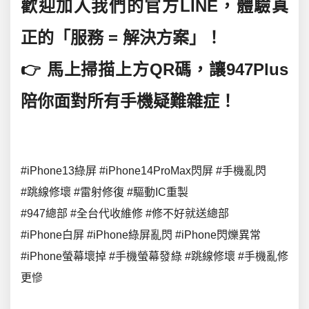
歡迎加入我們的官方LINE，體驗真
正的「服務 = 解決方案」！
👉 馬上掃描上方QR碼，讓947Plus
陪你面對所有手機疑難雜症！
#iPhone13綠屏 #iPhone14ProMax閃屏 #手機亂閃
#跳線修壞 #雷射修復 #驅動IC重製
#947總部 #全台代收維修 #修不好就送總部
#iPhone白屏 #iPhone綠屏亂閃 #iPhone閃爍異常
#iPhone螢幕壞掉 #手機螢幕發綠 #跳線修壞 #手機亂修
更慘