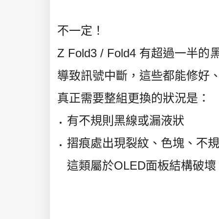
不一定！
Z Fold3 / Fold4 有
導致訊號中斷，這些都能修好
真正需要整組更換的狀況是：
有
不規則黑線或漏液狀
摺痕處出現裂紋、色塊、不
這類屬於
OLED面板結構破壞