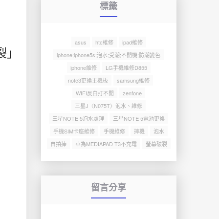
標籤
asus
htc維修
ipad維修
斷裂」
iphone;iphone5s;泡水;受潮;不開機;防潮變色
iphone維修
LG手機維修D855
note3更換主機板
samsung維修
WIFI反白打不開
zenfone
三星J〈N075T〉泡水、維修
三星NOTE 5泡水處理
三星NOTE 5電池更換
手機SIM卡座維修
手機維修
摔機
泡水
自拍捧
華為MEDIAPAD T3不充電
螢幕破裂
留言分享