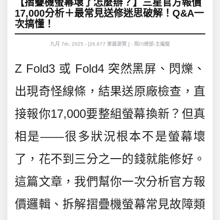
【摺疊機螢幕壞了怎麼辦？】三星官方報價
17,000分析＋最常見送修迷思破解！Q&A一
次搞懂！
九月 7th, 2025 - [26,677 單篇瀏覽 ] - 飛川總部-主編龍
Z Fold3 或 Fold4 突然黑屏、閃爍、
出現奇怪線條，結果送原廠檢查，直
接報你17,000要整組螢幕換新？但真
相是——很多狀況根本不是螢幕壞
了，
花不到三分之一的錢就能修好。
這篇文章，我們幫你一次分析官方報
價邏輯、拆解摺疊機螢幕常見故障類